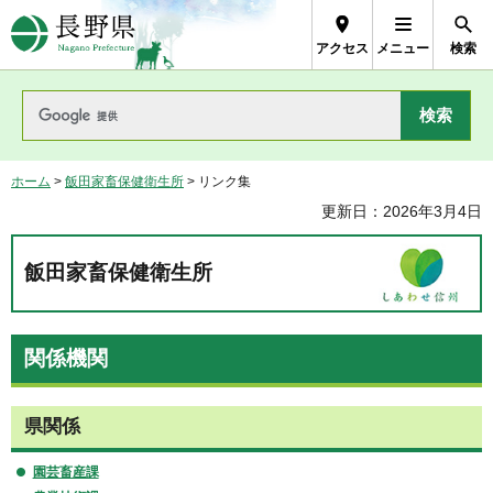
長野県Nagano Prefecture
アクセス
メニュー
検索
ホーム
>
飯田家畜保健衛生所
> リンク集
更新日：2026年3月4日
飯田家畜保健衛生所
関係機関
県関係
園芸畜産課