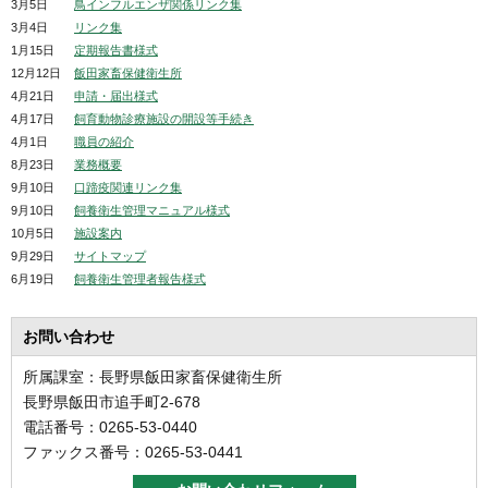
3月5日
鳥インフルエンザ関係リンク集
3月4日
リンク集
1月15日
定期報告書様式
12月12日
飯田家畜保健衛生所
4月21日
申請・届出様式
4月17日
飼育動物診療施設の開設等手続き
4月1日
職員の紹介
8月23日
業務概要
9月10日
口蹄疫関連リンク集
9月10日
飼養衛生管理マニュアル様式
10月5日
施設案内
9月29日
サイトマップ
6月19日
飼養衛生管理者報告様式
お問い合わせ
所属課室：長野県飯田家畜保健衛生所
長野県飯田市追手町2-678
電話番号：0265-53-0440
ファックス番号：0265-53-0441