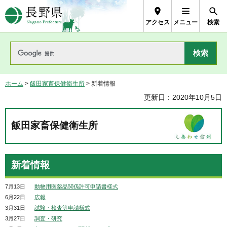
長野県Nagano Prefecture
アクセス
メニュー
検索
ホーム
>
飯田家畜保健衛生所
> 新着情報
更新日：2020年10月5日
飯田家畜保健衛生所
新着情報
7月13日
動物用医薬品関係許可申請書様式
6月22日
広報
3月31日
試験・検査等申請様式
3月27日
調査・研究