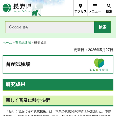
長野県Nagano Prefecture
アクセス
メニュー
検索
ホーム
>
畜産試験場
> 研究成果
更新日：2026年5月27日
畜産試験場
研究成果
新しく普及に移す技術
「
新しく普及に移す農業技術」は、本県の農業関係試験場が開発した、本県