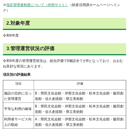
※
指定管理者制度について（外部サイト）
（財産活用課ホームページへリン
ク）
2.対象年度
令和6年度
3.管理運営状況の評価
令和6年度の管理運営状況は、総合評価で6施設全てがBとなっており、おおむ
ね良好な状況にあります。
項目別の評価結果
項目
評価
施設の目的に沿っ
B：県民文化会館・伊那文化会館・松本文化会館・飯田創
た管理運営
造館・佐久創造館・県立美術館
B：県民文化会館・伊那文化会館・松本文化会館・飯田創
平等な利用の確保
造館・佐久創造館・県立美術館
利用者サービス向
A：県民文化会館・伊那文化会館・松本文化会館・飯田創
上の取組
造館・佐久創造館・県立美術館