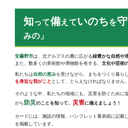
知
備
いのち
守
って
えて
を
みの」
安曇野市
は、北アルプスの麓に広がる
緑豊かな自然や
また、数多くの美術館や博物館を有する、
文化や芸術
私たちは
自然の恵み
を受けながら、まちをつくり暮ら
を身近な我がこと
として、とらえなければなりません
そのような中、私たちの地域にも、災害を防ぐために
防災
災害
がら
のことを知って、
に備えましょう！
カードには、施設の情報、パンフレット裏表紙に記載
を掲載しています。