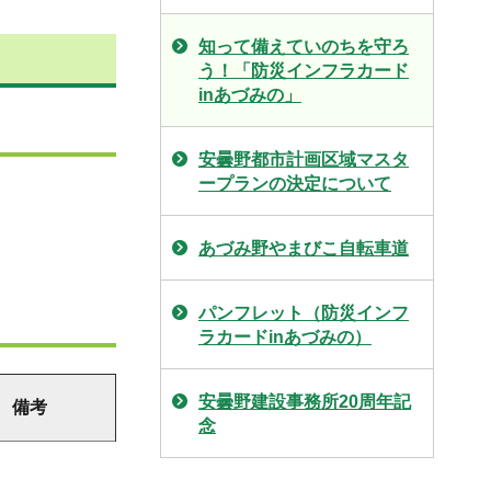
知って備えていのちを守ろ
う！「防災インフラカード
inあづみの」
安曇野都市計画区域マスタ
ープランの決定について
あづみ野やまびこ自転車道
パンフレット（防災インフ
ラカードinあづみの）
安曇野建設事務所20周年記
備考
念