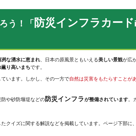
防災インフラカード
ろう！「
清冽な湧水に恵まれ
、日本の原風景ともいえる
美しい景観
が広
の薫り高いまち
です。
しています。しかし、その一方で
自然は災害をもたらすことが
。
防災インフラ
堤防や砂防堰堤などの
が整備されています
。
したクイズに関する解説などを掲載しています。ページ下部に