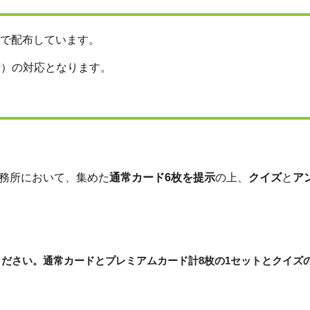
所で配布しています。
時）の対応となります。
事務所において、集めた
通常カード6枚を提示
の上、
クイズ
と
ア
ださい。通常カードとプレミアムカード計8枚の1セットとクイズ