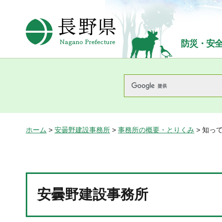
長野県Nagano Prefecture
防災・安
ホーム
>
安曇野建設事務所
>
事務所の概要・とりくみ
> 知っ
安曇野建設事務所