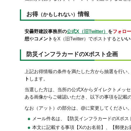
お得
情報
（かもしれない）
安曇野建設事務所の
公式X（旧Twitter）
を
フォロ
想
や
コメント
をX（旧Twitter）でポストすると
いい
防災インフラカードのXポスト企画
上記お得情報の条件を満たした方から抽選を行い
ト
します。
当選した方は、当所の公式Xからダイレクトメッセ
ある画像からご確認いただき、以下の事項を記載
なお（アット）の部分は、@に変更してください。azumiken
メール件名は、【防災インフラカードのXポス
本文に記載する事項【Xのお名前】、【郵便お届