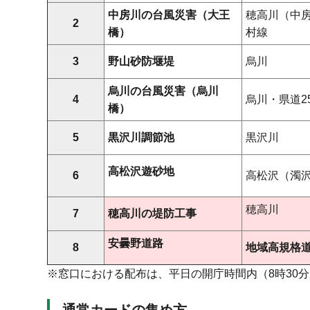
中房川の台風災害（大王
穂高川（中房
2
橋）
村線
3
野山砂防堰堤
烏川
烏川の台風災害（烏川
4
烏川・県道2
橋）
5
黒沢川調節池
黒沢川
高松沢遊砂地
6
高松沢（濁
穂高川
7
穂高川の堤防工事
安曇野道路
8
地域高規格
※窓口における配布は、平日の開庁時間内（8時30分
通常カードの集め方