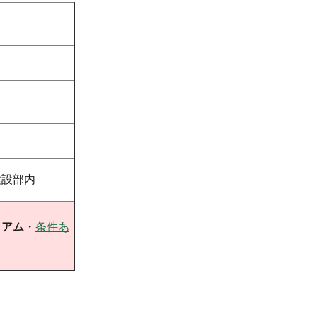
建設部内
ミアム
・
条件あ