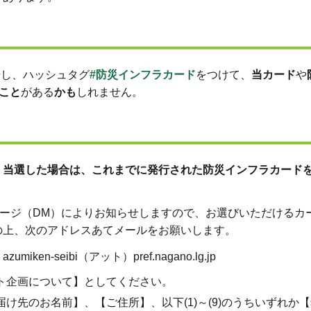
ー
し、ハッシュタグ
#防災インフラカード
をつけて、
当カード
や
こと
がある
かも
しれません。
、
当選した場合は、これまでに発行された防災インフラカードを
ージ（DM）によりお知らせしますので、お選びいただけるカ
の上、次のアドレスあてメールをお願いします。
-seibi（アット）pref.nagano.lg.jp
ト企画について】としてください。
け先のお名前】、【ご住所】、以下(1)～(9)のうちいずれか