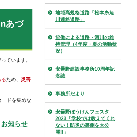
地域高規格道路「松本糸魚
川連絡道路」
inあづ
協働による道路・河川の維
持管理（4年度・夏の活動状
況）
がっています。
安曇野建設事務所10周年記
念誌
ある
ため、
災害
事務所だより
カードを集めな
安曇野ぼうけんフェスタ
2023「学校では教えてくれ
お知らせ
、
ない！防災の裏側を大公
開!!」