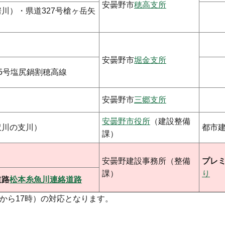
安曇野市
穂高支所
川）・県道327号槍ヶ岳矢
安曇野市
堀金支所
5号塩尻鍋割穂高線
安曇野市
三郷支所
安曇野市役所
（建設整備
沢川の支川）
都市
課）
安曇野建設事務所（整備
プレ
課）
り
道路
松本糸魚川連絡道路
から17時）の対応となります。