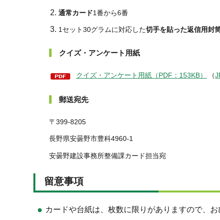
通常カード
1番から6番
1セット30グラムに対応した
切手を貼った返信用封
クイズ・アンケート用紙
クイズ・アンケート用紙（PDF：153KB）
（
郵送宛先
〒399-
8205
長野県安曇野市豊科4960-1
安曇野建設事務所整備課カード担当宛
留意事項
カードや台紙は、枚数に限りがありますので、お