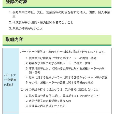
登録の対象
長野県内に本社、支社、営業所等の拠点を有する法人、団体、個人事業
主
構成員が暴力団員・暴力団関係者でないこと
県税の滞納がないこと
取組内容
パートナー企業等は、次のうち一つ以上の取組を行うものとします。
従業員及び職員等に対する屋根ソーラーの周知・啓発
顧客及び住民に対する屋根ソーラーの周知・啓発
事業活動等において関わる企業等に対する屋根ソーラーの周
知・啓発
パートナ
県民に対する屋根ソーラーに関する啓発キャンペーン等の実施
ー企業等
その他、屋根ソーラーの普及に関する積極的な取組
の取組
これらの取組を行うに当たっては、次の各号に該当しないこと
法令又は公序良俗に反し、又は反するおそれがあること
政治活動又は宗教活動を伴うもの
企業等の利益誘導を伴うもの