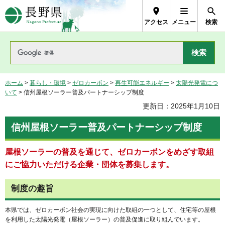
長野県Nagano Prefecture
アクセス
メニュー
検索
ホーム
>
暮らし・環境
>
ゼロカーボン
>
再生可能エネルギー
>
太陽光発電につ
いて
> 信州屋根ソーラー普及パートナーシップ制度
更新日：2025年1月10日
信州屋根ソーラー普及パートナーシップ制度
屋根ソーラーの普及を通じて、ゼロカーボンをめざす取組
にご協力いただける企業・団体を募集します。
制度の趣旨
本県では、ゼロカーボン社会の実現に向けた取組の一つとして、住宅等の屋根
を利用した太陽光発電（屋根ソーラー）の普及促進に取り組んでいます。