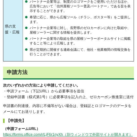
パートナー企業等は、制度のロゴマークをご使用いただけるほか、
広告等において「信州屋根ソーラー普及パートナー」である旨を表
示することができます。
希望に応じ、県から広報ツール（チラシ、ポスター等）をご提供し
ます。
県の支
パートナー企業等に対し、長野県のゼロカーボンに向けた取組や、
援・広報
屋根ソーラーに関する情報を提供します。
パートナー企業等の取組を県の屋根ソーラーポータルサイトに掲載
すること等により広報します。
県が定期的に開催する連絡会議にて、他社・他業種間の情報交換を
行うことができます。
申請方法
次のいずれかの方法により申請してください。
・申請フォーム（下記URL）から必要事項を送信
・登録申請書（様式第1号）に必要事項を記入の上、ゼロカーボン推進室に送付
申請書の到達後、内容に不備等がない場合は、登録証とロゴマークのデータを
メールにてお送りします。
【申請先】
（申請フォームURL）
https://forms.office.com/r/LjF6r1nyXh（別ウィンドウで外部サイトが開きます）