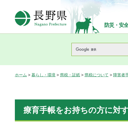
長野県Nagano Prefecture
防災・安
ホーム
>
暮らし・環境
>
県税・証紙
>
県税について
>
障害者
療育手帳をお持ちの方に対