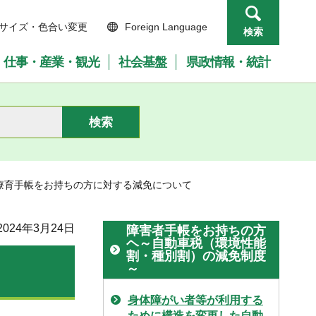
サイズ・色合い変更
Foreign Language
検索
仕事・産業・観光
社会基盤
県政情報・統計
 療育手帳をお持ちの方に対する減免について
024年3月24日
障害者手帳をお持ちの方
ヘ～自動車税（環境性能
割・種別割）の減免制度
～
身体障がい者等が利用する
ために構造を変更した自動