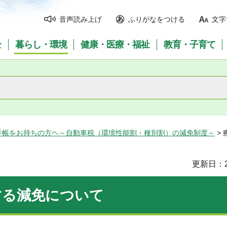
音声読み上げ
ふりがなをつける
文字
全
暮らし・環境
健康・医療・福祉
教育・子育て
手帳をお持ちの方ヘ～自動車税（環境性能割・種別割）の減免制度～
>
更新日：2
する減免について