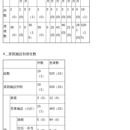
月
月
月
月
月
月
月
月
月
2
1
0
3
1
0
3
1
3
1
0
4
19
件
数
（0）
(0)
（1）
（0）
(0)
(0)
(0)
(0)
(0)
（1）
30
46
28
520
患
38
7
0
39
0
15
43
21
0
1
者
（1
(0)
（1
（0）
(0)
（0）
(0)
(0)
(0)
数
5）
(0)
5）
4＿原因施設別発生数
件数
患者数
19
総数
520（15）
（1）
19
原因施設判明
520（15）
（1）
家庭
3（0）
12（0）
15
営業施設（小計）
483（15）
（1）
旅館
5（0）
84（0）
仕出・弁当
内