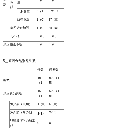
0（0）
0（0）
内
屋
訳
訳
一般食堂
9（1）
372（15）
販売施設
1（0）
27（0）
集団給食施設
1（0）
25（0）
その他
0（0）
0（0）
原因施設不明
0（0）
0（0）
5＿原因食品別発生数
件数
患者数
15
520（1
総数
（1）
5）
15
520（1
原因食品判明
（1）
5）
魚介類（貝類）
1（0）
6（0）
魚介類（その他）
27(0)
1(1)
卵類及びその加工
0
0
品