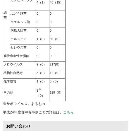
カンピロバクタ
4（1）
48（15）
ー
細
ぶどう球菌
0
0
菌
ウエルシュ菌
0
0
病原大腸菌
0
0
エルシニア
1（0）
39（0）
セレウス菌
0
0
腸管出血性大腸菌
0
0
ノロウイルス
9（0）
217(0）
植物性自然毒
3（0）
12（0）
化学物質
1（0）
5（0）
※
1
その他
199（0）
（0）
※サポウイルスによるもの
平成24年度食中毒事例ごとの詳細は、
こちら
お問い合わせ