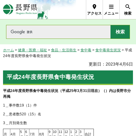
長野県Nagano Prefecture
アクセス
メニュー
検索
ホーム
>
健康・医療・福祉
>
食品・生活衛生
>
食中毒
>
食中毒発生状況
> 平成
24年度長野県食中毒発生状況
更新日：2023年4月6日
平成24年度長野県食中毒発生状況
平成24年度長野県食中毒発生状況（平成25年3月31日現在）
（）内は長野市分
再掲
1＿事件数19（1）件
2＿患者数520（15）名
3＿月別発生数
5
6
9
10
11
12
1
2
3
月
4月
7月
8月
合計