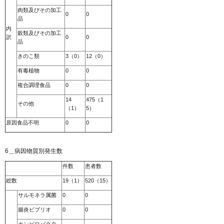
肉類及びその加工
0
0
品
内
穀類及びその加工
訳
0
0
品
きのこ類
3（0）
12（0）
有毒植物
0
0
複合調理食品
0
0
14
475（1
その他
（1）
5）
原因食品不明
0
0
6＿病因物質別発生数
件数
患者数
総数
19（1）
520（15）
サルモネラ属菌
0
0
腸炎ビブリオ
0
0