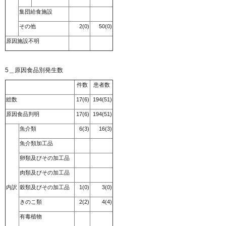
集団給食施設
その他
2(0)
50(0)
原因施設不明
5＿原因食品別発生数
件数
患者数
総数
17(6)
194(51)
原因食品判明
17(6)
194(51)
魚介類
6(3)
16(3)
魚介類加工品
卵類及びその加工品
肉類及びその加工品
内訳
穀類及びその加工品
1(0)
3(0)
きのこ類
2(2)
4(4)
有毒植物