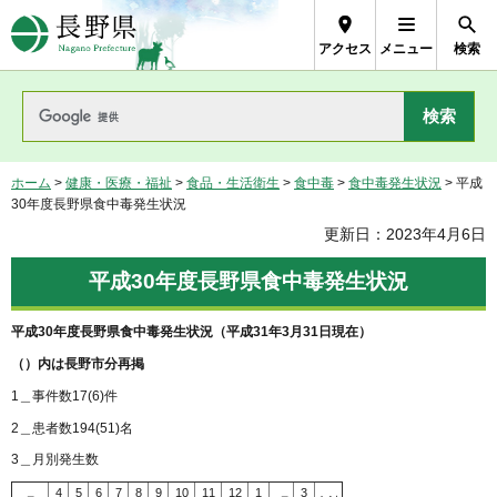
長野県Nagano Prefecture
アクセス
メニュー
検索
ホーム
>
健康・医療・福祉
>
食品・生活衛生
>
食中毒
>
食中毒発生状況
> 平成
30年度長野県食中毒発生状況
更新日：2023年4月6日
平成30年度長野県食中毒発生状況
平成30年度長野県食中毒発生状況（平成31年3月31日現在）
（）内は長野市分再掲
1＿事件数17(6)件
2＿患者数194(51)名
3＿月別発生数
4
5
6
7
8
9
10
11
12
1
3