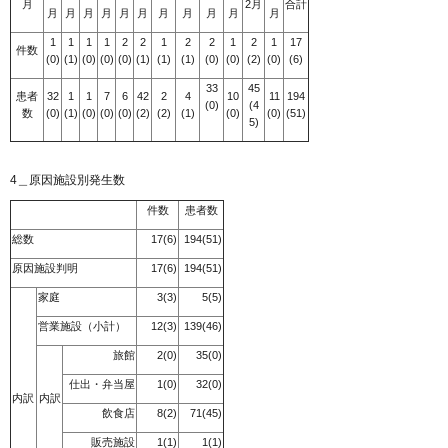
月
2月
合計
月
月
月
月
月
月
月
月
月
月
月
1
1
1
1
2
2
1
2
2
1
2
1
17
件数
(0)
(1)
(0)
(0)
(0)
(1)
(1)
(1)
(0)
(0)
(2)
(0)
(6)
33
45
患者
32
1
1
7
6
42
2
4
10
11
194
(0)
(4
数
(0)
(1)
(0)
(0)
(0)
(2)
(2)
(1)
(0)
(0)
(51)
5)
4＿原因施設別発生数
件数
患者数
総数
17(6)
194(51)
原因施設判明
17(6)
194(51)
家庭
3(3)
5(5)
営業施設（小計）
12(3)
139(46)
旅館
2(0)
35(0)
仕出・弁当屋
1(0)
32(0)
内訳
内訳
飲食店
8(2)
71(45)
販売施設
1(1)
1(1)