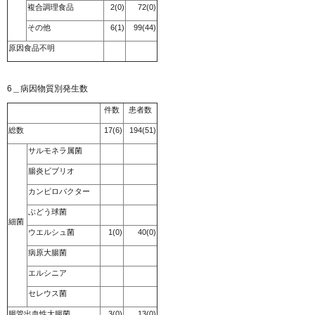
複合調理食品
2(0)
72(0)
その他
6(1)
99(44)
原因食品不明
6＿病因物質別発生数
件数
患者数
総数
17(6)
194(51)
サルモネラ属菌
腸炎ビブリオ
カンピロバクター
ぶどう球菌
細菌
ウエルシュ菌
1(0)
40(0)
病原大腸菌
エルシニア
セレウス菌
腸管出血性大腸菌
3(0)
13(0)