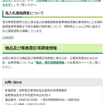
ムスタートページ
」から
「
入札情報システム（別ウィンドウで外部サイトが開
きます）
」
をご覧ください。
低入札価格調査について
受注希望型競争入札に係る低入札価格調査制度事務処理施行要領第4による契約
後調査基準価格を下回る価格の契約者について、契約時としゅん工時に提出さ
れた調査資料を掲載しています。
公開資料
物品及び業務委託等調達情報
当所の発注する物品及び業務委託等調達に係る入札・公募型見積合わせの公
告・結果情報については
「
物品・委託等調達情報
」
の企業局のページをご覧く
ださい。
お問い合わせ
所属課室：長野県企業局松塩水道用水管理事務所
長野県塩尻市大字宗賀字本山5225-1
電話番号：0263-52-3330 ＊受付時間9時00分～16時30分
ファックス番号：0263-52-3331