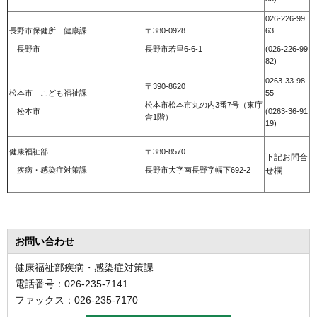
026-226-99
長野市保健所 健康課
〒380-0928
63
長野市
長野市若里6-6-1
(026-226-99
82)
0263-33-98
〒390-8620
松本市 こども福祉課
55
松本市松本市丸の内3番7号（東庁
松本市
(0263-36-91
舎1階）
19)
健康福祉部
〒380-8570
下記お問合
疾病・感染症対策課
長野市大字南長野字幅下692-2
せ欄
お問い合わせ
健康福祉部疾病・感染症対策課
電話番号：026-235-7141
ファックス：026-235-7170