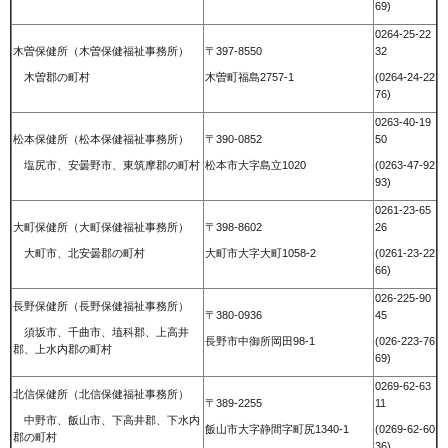
69)
0264-25-22
木曽保健所（木曽保健福祉事務所）
〒397-8550
32
木曽郡の町村
木曽町福島2757-1
(0264-24-22
76)
0263-40-19
松本保健所（松本保健福祉事務所）
〒390-0852
50
塩尻市、安曇野市、東筑摩郡の町村
松本市大字島立1020
(0263-47-92
93)
0261-23-65
大町保健所（大町保健福祉事務所）
〒398-8602
26
大町市、北安曇郡の町村
大町市大字大町1058-2
(0261-23-22
66)
026-225-90
長野保健所（長野保健福祉事務所）
〒380-0936
45
須坂市、千曲市、埴科郡、上高井
長野市中御所岡田98-1
(026-223-76
郡、上水内郡の町村
69)
0269-62-63
北信保健所（北信保健福祉事務所）
〒389-2255
11
中野市、飯山市、下高井郡、下水内
飯山市大字静間字町尻1340-1
(0269-62-60
郡の町村
36)