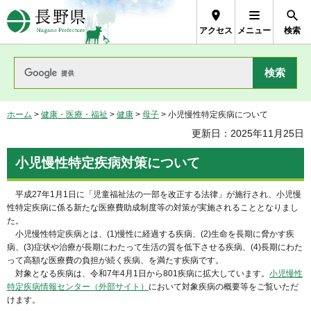
長野県Nagano Prefecture
アクセス
メニュー
検索
ホーム
>
健康・医療・福祉
>
健康
>
母子
> 小児慢性特定疾病について
更新日：2025年11月25日
小児慢性特定疾病対策について
平成27年1月1日に「児童福祉法の一部を改正する法律」が施行され、小児慢
性特定疾病に係る新たな医療費助成制度等の対策が実施されることとなりまし
た。
小児慢性特定疾病とは、(1)慢性に経過する疾病、(2)生命を長期に脅かす疾
病、(3)症状や治療が長期にわたって生活の質を低下させる疾病、(4)長期にわた
って高額な医療費の負担が続く疾病、を満たす疾病です。
対象となる疾病は、令和7年4月1日から801疾病に拡大しています。
小児慢性
特定疾病情報センター（外部サイト）
において対象疾病の概要等をご覧いただ
けます。