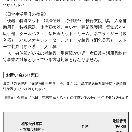
わせください。
《日常生活用具の種目》
便器、特殊マット、特殊便器、特殊寝台、歩行支援用具、入浴補
助用具、特殊尿器、体位変換器、車いす、頭部保護帽、電気式たん
吸引器、クールベスト、紫外線カットクリーム、ネブライザー（吸
入器）、パルスオキシメーター、ストーマ装具（消化器系）、スト
ーマ装具（尿路系）、人工鼻
※ 身体障がい児の補装具、重度障がい児・者日常生活用具給付
等事業の対象となっている方は対象とはなりません。
お問い合わせ窓口
最寄りの保健所（保健福祉事務所）等、または、県庁健康福祉部疾病・感染症
対策課までご相談ください。
月曜日～金曜日（祝日、年末年始を除く）の午前9時00分から午後4時30分まで
電話番号
相談受付窓口
住所
（FAX番
＜管轄市町村＞