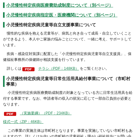
小児慢性特定疾病医療費助成制度について（別ページ）
小児慢性特定疾病指定医・医療機関について（別ページ）
小児慢性特定疾病児童等自立支援事業について
慢性的な疾病を抱える児童等が、病気と向き合って成長・自立していくこと
ができるよう、本人やご家族の悩みごとについて、一緒に考え、サポートして
います。
疾病・感染症対策課に配置した「小児慢性特定疾病児童等自立支援員」、保
健福祉事務所の保健師が相談支援を行っています。
詳しくは
チラシ（PDF：148KB）
をご覧ください。
小児慢性特定疾病児童等日常生活用具給付事業について（市町村
事業）
小児慢性特定疾病医療費助成制度の対象となっている方に日常生活用具を給
付する事業です。なお、申請者等の収入の状況に応じて一部自己負担が必要と
なります。
（実施要綱）（PDF：234KB）
様式一式（ZIP：46KB）
この事業の実施主体は市町村となります。事業を実施していない市町村もあ
りますので、詳しくはお住いの市町村の児童福祉・障がい福祉担当にお問い合