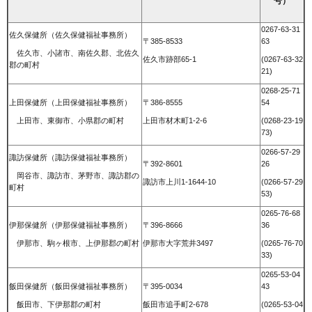
号）
0267-63-31
佐久保健所（佐久保健福祉事務所）
〒385-8533
63
佐久市、小諸市、南佐久郡、北佐久
佐久市跡部65-1
(0267-63-32
郡の町村
21)
0268-25-71
上田保健所（上田保健福祉事務所）
〒386-8555
54
上田市、東御市、小県郡の町村
上田市材木町1-2-6
(0268-23-19
73)
0266-57-29
諏訪保健所（諏訪保健福祉事務所）
〒392-8601
26
岡谷市、諏訪市、茅野市、諏訪郡の
諏訪市上川1-1644-10
(0266-57-29
町村
53)
0265-76-68
伊那保健所（伊那保健福祉事務所）
〒396-8666
36
伊那市、駒ヶ根市、上伊那郡の町村
伊那市大字荒井3497
(0265-76-70
33)
0265-53-04
飯田保健所（飯田保健福祉事務所）
〒395-0034
43
飯田市、下伊那郡の町村
飯田市追手町2-678
(0265-53-04