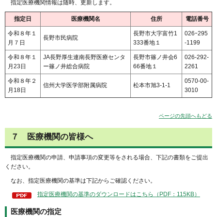
指定医療機関情報は随時、更新します。
指定日
医療機関名
住所
電話番号
令和８年１
長野市大字富竹1
026ｰ295
長野市民病院
月７日
333番地１
-1199
令和８年１
JA長野厚生連南長野医療センタ
長野市篠ノ井会6
026-292-
月23日
ー篠ノ井総合病院
66番地１
2261
令和８年２
0570-00-
信州大学医学部附属病院
松本市旭3-1-1
月18日
3010
ページの先頭へもどる
７
医療機関の皆様へ
指定医療機関の申請、申請事項の変更等をされる場合、下記の書類をご提出
ください。
なお、指定医療機関の基準は下記からご確認ください。
指定医療機関の基準のダウンロードはこちら（PDF：115KB）
医療機関の指定