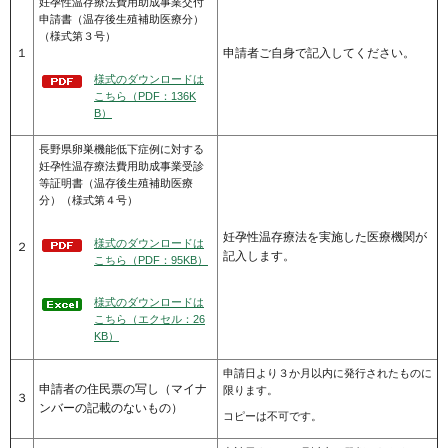
妊孕性温存療法費用助成事業交付
申請書（温存後生殖補助医療分）
（様式第３号）
１
申請者ご自身で記入してください。
様式のダウンロードは
こちら（PDF：136K
B）
長野県卵巣機能低下症例に対する
妊孕性温存療法費用助成事業受診
等証明書（温存後生殖補助医療
分）（様式第４号）
妊孕性温存療法を実施した医療機関が
様式のダウンロードは
２
記入します。
こちら（PDF：95KB）
様式のダウンロードは
こちら（エクセル：26
KB）
申請日より３か月以内に発行されたものに
申請者の住民票の写し（マイナ
限ります。
３
ンバーの記載のないもの）
コピーは不可です。