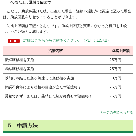
40歳以上：
通算３回まで
ただし、助成を受けた後、出産した場合、妊娠12週以降に死産に至った場合
は、助成回数をリセットすることができます。
助成上限額は下記のとおりです。助成上限額と実際にかかった費用を比較
し、小さい額を助成します。
詳細はこちらからご確認ください。（PDF：115KB）
治療内容
助成上限額
新鮮胚移植を実施
25万円
凍結胚移植を実施
25万円
以前に凍結した胚を解凍して胚移植を実施
10万円
体調不良等により移植の目途が立たず治療終了
25万円
受精できず、または、受精した胚が発育せず治療終了
25万円
ページの先頭へもどる
５
申請方法