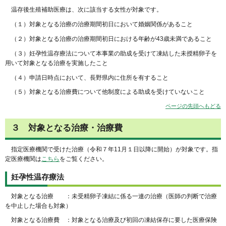
温存後生殖補助医療は、次に該当する女性が対象です。
（１）対象となる治療の治療期間初日において婚姻関係があること
（２）対象となる治療の治療期間初日における年齢が43歳未満であること
（３）妊孕性温存療法について本事業の助成を受けて凍結した未授精卵子を
用いて対象となる治療を実施したこと
（４）申請日時点において、長野県内に住所を有すること
（５）対象となる治療費について他制度による助成を受けていないこと
ページの先頭へもどる
３
対象となる治療・治療費
指定医療機関で受けた治療（令和７年11月１日以降に開始）が対象です。指
定医療機関は
こちら
をご覧ください。
妊孕性温存療法
対象となる治療 ：未受精卵子凍結に係る一連の治療（医師の判断で治療
を中止した場合も対象）
対象となる治療費 ：対象となる治療及び初回の凍結保存に要した医療保険