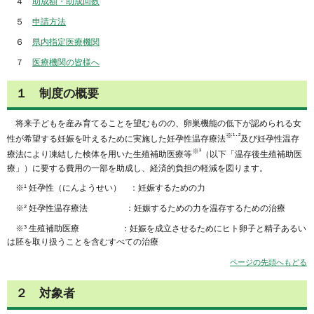
４
助成額・助成回数
５
申請方法
６
県内指定医療機関
７
医療機関の皆様へ
１
制度の概要
将来子どもを産み育てることを望むものの、卵巣機能の低下が認められる女
※¹･²
性が希望する妊娠を叶えるために実施した妊孕性温存療法
及び妊孕性温存
※³
療法により凍結した検体を用いた生殖補助医療等
（以下「温存後生殖補助医
療」）に要する費用の一部を助成し、経済的負担の軽減を図ります。
※¹ 妊孕性（にんようせい） ：妊娠するための力
※² 妊孕性温存療法 ：妊娠するための力を温存するための治療
※³ 生殖補助医療 ：妊娠を成立させるためにヒト卵子と精子あるい
は胚を取り扱うことを含むすべての治療
ページの先頭へもどる
２
対象者