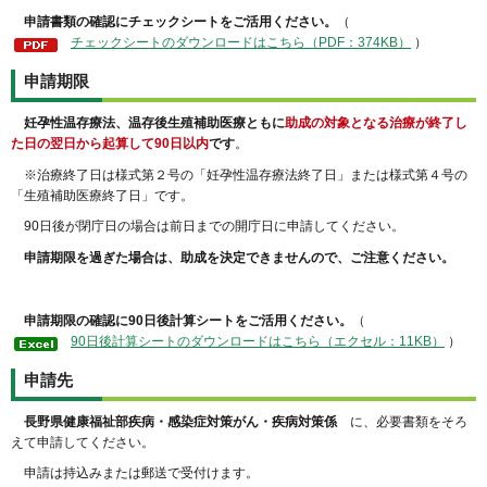
申請書類の確認にチェックシートをご活用ください。
（
チェックシートのダウンロードはこちら（PDF：374KB）
）
申請期限
妊孕性温存療法、温存後生殖補助医療ともに
助成の対象となる治療が終了し
た日の翌日から起算して90日以内
です
。
※治療終了日は様式第２号の「妊孕性温存療法終了日」または様式第４号の
「生殖補助医療終了日」です。
90日後が閉庁日の場合は前日までの開庁日に申請してください。
申請期限を過ぎた場合は、助成を決定できませんので、ご注意ください。
申請期限の確認に90日後計算シートをご活用ください。
（
90日後計算シートのダウンロードはこちら（エクセル：11KB）
）
申請先
長野県健康福祉部疾病・感染症対策がん・疾病対策係
に、必要書類をそろ
えて申請してください。
申請は持込みまたは郵送で受付けます。