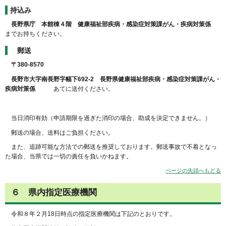
持込み
長野県庁 本館棟４階 健康福祉部疾病・感染症対策課がん・疾病対策係
までお持ちください。
郵送
〒380-8570
長野市大字南長野字幅下692-2 長野県健康福祉部疾病・感染症対策課がん・
疾病対策係
あてに送付ください。
当日消印有効（申請期限を過ぎた消印の場合、助成を決定できません。）
郵送の場合、送料はご負担ください。
また、追跡可能な方法での郵送を推奨しております。郵送事故で不着となっ
た場合、当県では一切の責任を負いかねます。
ページの先頭へもどる
６
県内指定医療機関
令和８年２月18日時点の指定医療機関は下記のとおりです。