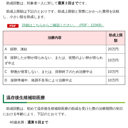
助成回数は、対象者一人に対して
通算２回まで
です。
助成上限額は下記のとおりです。助成上限額と実際にかかった費用を比較
し、小さい額を助成します。
詳細はこちらからご確認ください。（PDF：115KB）
助成上限
治療内容
額
A 採卵、凍結
20万円
B 採卵したが卵が得られない、または、状態のよい卵が得られ
10万円
ず中止
C 卵胞が発育しない、または、排卵終了のため治療中止
10万円
D 採卵準備中、体調不良等により治療中止
10万円
温存後生殖補助医療
助成回数は、初めて温存後生殖補助医療の助成を受けた際の治療期間の初日
における年齢により、下記のとおりです。
40歳未満：
通算６回まで