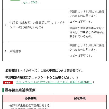
セル：27KB）
申請日より３か月以内に発行
されたものに限ります。
コピーは不可です。
申請者（対象者）の住民票の写し（マイナ
３
ンバーの記載のないもの）
申請者が保護者等本人でない
場合は、対象者との続柄が記
載されているもの。
申請日より３か月以内に発行
されたものに限ります。
４
戸籍謄本
コピーは不可です。
必要書類１～４のすべて、１回の申請につき１部必要です。
申請書類の確認にチェックシートをご活用ください。
（
チェックシートのダウンロードはこちら（PDF：347KB）
）
温存後生殖補助医療
必要書類
留意事項
長野県卵巣機能低下症例に対する