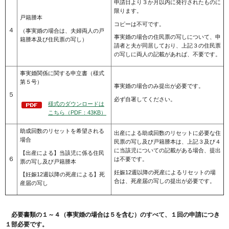
申請日より３か月以内に発行されたものに
限ります。
戸籍謄本
コピーは不可です。
４
（事実婚の場合は、夫婦両人の戸
事実婚の場合の住民票の写しについて、申
籍謄本及び住民票の写し）
請者と夫が同居しており、上記３の住民票
の写しに両人の記載があれば、不要です。
事実婚関係に関する申立書（様式
第５号）
事実婚の場合のみ提出が必要です。
５
必ず自署してください。
様式のダウンロードは
こちら（PDF：43KB）
助成回数のリセットを希望される
出産による助成回数のリセットに必要な住
場合
民票の写し及び戸籍謄本は、上記３及び４
に当該児についての記載がある場合、提出
【出産による】当該児に係る住民
６
は不要です。
票の写し及び戸籍謄本
妊娠12週以降の死産によるリセットの場
【妊娠12週以降の死産による】死
合は、死産届の写しの提出が必要です。
産届の写し
必要書類の１～４（事実婚の場合は５を含む）のすべて、１回の申請につき
１部必要です。