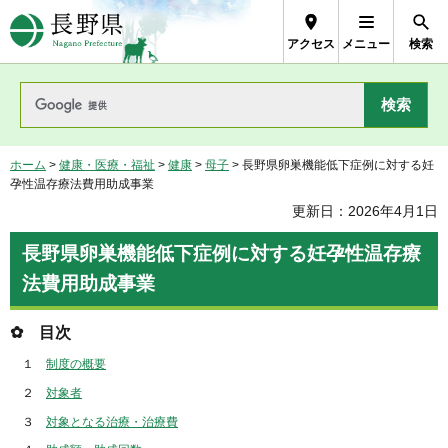
長野県Nagano Prefecture
アクセス
メニュー
検索
ホーム
>
健康・医療・福祉
>
健康
>
母子
> 長野県卵巣機能低下症例に対する妊
孕性温存療法費用助成事業
更新日：2026年4月1日
長野県卵巣機能低下症例に対する妊孕性温存療
法費用助成事業
✿ 目次
１
制度の概要
２
対象者
３
対象となる治療・治療費