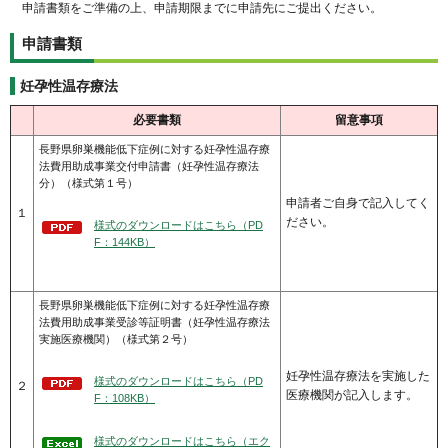
申請書類をご準備の上、申請期限までに申請先にご提出ください。
申請書類
妊孕性温存療法
必要書類
留意事項
長野県卵巣機能低下症例に対する妊孕性温存療
法費用助成事業交付申請書（妊孕性温存療法
分）（様式第１号）
申請者ご自身で記入してく
１
ださい。
様式のダウンロードはこちら（PD
F：144KB）
長野県卵巣機能低下症例に対する妊孕性温存療
法費用助成事業受診等証明書（妊孕性温存療法
実施医療機関）（様式第２号）
妊孕性温存療法を実施した
様式のダウンロードはこちら（PD
２
医療機関が記入します。
F：108KB）
様式のダウンロードはこちら（エク