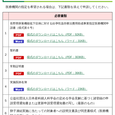
医療機関の指定を希望される場合は、下記書類を添えて申請してください。
必要書類
長野県卵巣機能低下症例に対する妊孕性温存療法費用助成事業指定医療機関申
請書（様式第６号）
１
様式のダウンロードはこちら（PDF：92KB）
様式のダウンロードはこちら（ワード：31KB）
誓約書
２
様式のダウンロードはこちら（PDF：303KB）
常勤証明書
３
様式のダウンロードはこちら（PDF：36KB）
実施医師名簿
４
様式のダウンロードはこちら（ワード：23KB）
公益社団法人日本産科婦人科学会の定める学会見解に基づく諸登録の申
５
請受理通知書または更新申請受理通知書の写し（最新のもの）
卵子凍結実施に当たっての対象者への説明文書及び同意書様式（医療機
６