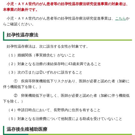
小児・ＡＹＡ世代のがん患者等の妊孕性温存療法研究促進事業の対象者は、
本事業の対象外です。
小児・ＡＹＡ世代のがん患者等の妊孕性温存療法研究促進事業は、
こちら
か
らご確認ください。
妊孕性温存療法
妊孕性温存療法は、次に該当する女性が対象です。
（１）婚姻関係（事実婚含む）がないこと
（２）対象となる治療の凍結保存時に43歳未満であること
（３）次の①または②いずれかに該当すること
① 疾病等卵巣機能低下リスクがあり、医師が必要と認めた者（加齢に
伴う機能低下を除く。）
② 卵巣機能低下が著しく、医師が必要と認めた者（加齢に伴う機能低
下を除く。）
（４）申請日時点において、長野県内に住所を有すること
（５）対象となる治療費について他制度による助成を受けていないこと
温存後生殖補助医療