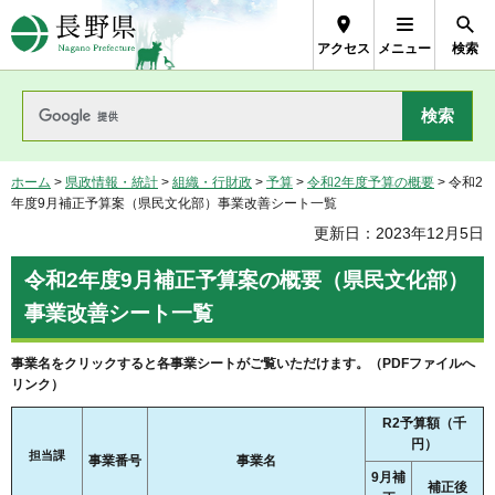
長野県Nagano Prefecture
アクセス
メニュー
検索
ホーム
>
県政情報・統計
>
組織・行財政
>
予算
>
令和2年度予算の概要
> 令和2
年度9月補正予算案（県民文化部）事業改善シート一覧
更新日：2023年12月5日
令和2年度9月補正予算案の概要（県民文化部）
事業改善シート一覧
事業名をクリックすると各事業シートがご覧いただけます。（PDFファイルへ
リンク）
R2予算額（千
円）
担当課
事業番号
事業名
9月補
補正後