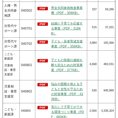
人権・男
男女共同参画推進事業
337
59,286
女共同参
040502
費（PDF：306KB）
画課
結婚と子育てを応援す
次世代サ
515
37,201
040701
る事業（PDF：316K
ポート課
B）
次世代サ
子ども・若者育成支援
3,884
183,366
040702
ポート課
事業（PDF：356KB）
こども・
家庭課
子どもの貧困の連鎖を
4,668
482,031
040801
断ち切るための対策事
児童相
談・養育
業（PDF：377KB）
支援室
悩みや困難を抱える子
児童相
どもと女性を守るため
530
945,989
談・養育
040802
の対策事業（PDF：42
支援室
3KB）
安心して子育てができ
こども・
040803
2,000
3,335,324
る環境づくり事業（PD
家庭課
F：480KB）