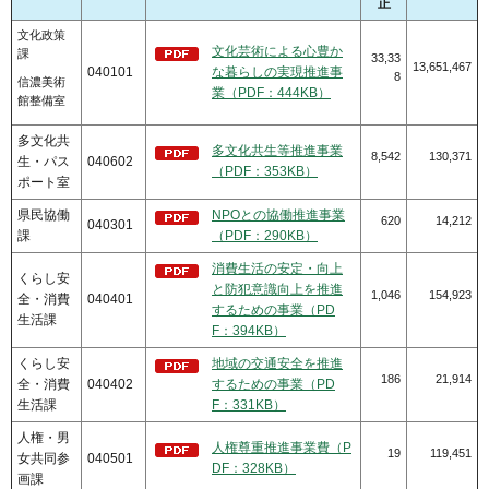
正
文化政策
文化芸術による心豊か
課
33,33
13,651,467
040101
な暮らしの実現推進事
8
信濃美術
業（PDF：444KB）
館整備室
多文化共
多文化共生等推進事業
8,542
130,371
生・パス
040602
（PDF：353KB）
ポート室
県民協働
NPOとの協働推進事業
620
14,212
040301
課
（PDF：290KB）
消費生活の安定・向上
くらし安
と防犯意識向上を推進
1,046
154,923
全・消費
040401
するための事業（PD
生活課
F：394KB）
くらし安
地域の交通安全を推進
186
21,914
全・消費
040402
するための事業（PD
生活課
F：331KB）
人権・男
人権尊重推進事業費（P
19
119,451
女共同参
040501
DF：328KB）
画課