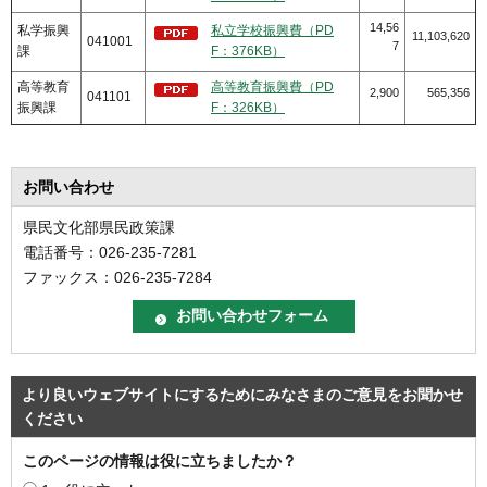
14,56
私学振興
私立学校振興費（PD
11,103,620
041001
7
課
F：376KB）
高等教育
高等教育振興費（PD
2,900
565,356
041101
振興課
F：326KB）
お問い合わせ
県民文化部県民政策課
電話番号：026-235-7281
ファックス：026-235-7284
より良いウェブサイトにするためにみなさまのご意見をお聞かせ
ください
このページの情報は役に立ちましたか？