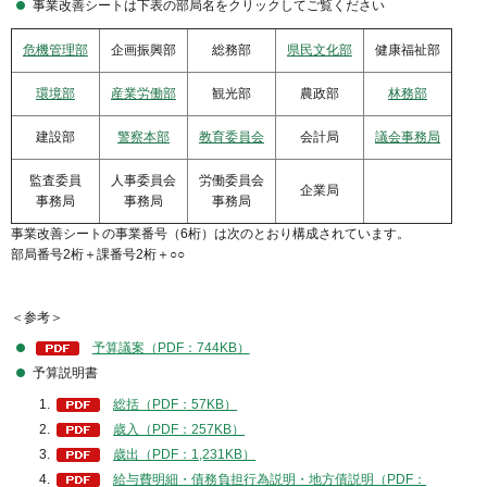
事業改善シートは下表の部局名をクリックしてご覧ください
危機管理部
企画振興部
総務部
県民文化部
健康福祉部
環境部
産業労働部
観光部
農政部
林務部
建設部
警察本部
教育委員会
会計局
議会事務局
監査委員
人事委員会
労働委員会
企業局
事務局
事務局
事務局
事業改善シートの事業番号（6桁）は次のとおり構成されています。
部局番号2桁＋課番号2桁＋○○
＜参考＞
予算議案（PDF：744KB）
予算説明書
総括（PDF：57KB）
歳入（PDF：257KB）
歳出（PDF：1,231KB）
給与費明細・債務負担行為説明・地方債説明（PDF：