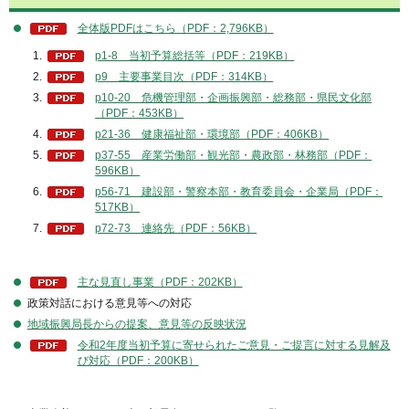
全体版PDFはこちら（PDF：2,796KB）
p1-8 当初予算総括等（PDF：219KB）
p9 主要事業目次（PDF：314KB）
p10-20 危機管理部・企画振興部・総務部・県民文化部
（PDF：453KB）
p21-36 健康福祉部・環境部（PDF：406KB）
p37-55 産業労働部・観光部・農政部・林務部（PDF：
596KB）
p56-71 建設部・警察本部・教育委員会・企業局（PDF：
517KB）
p72-73 連絡先（PDF：56KB）
主な見直し事業（PDF：202KB）
政策対話における意見等への対応
地域振興局長からの提案、意見等の反映状況
令和2年度当初予算に寄せられたご意見・ご提言に対する見解及
び対応（PDF：200KB）