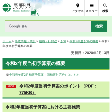
長野県Nagano Prefecture
アクセス
メニュー
検索
ホーム
>
県政情報・統計
>
組織・行財政
>
予算
>
令和2年度予算の概要
> 令和2
年度当初予算案の概要
更新日：2020年2月13日
令和2年度当初予算案の概要
※
令和元年度2月補正予算案（国補正対応分）はこちら
令和2年度当初予算案のポイント（PDF：
775KB）
令和2年度当初予算案における主要施策