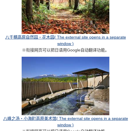
八千穂高原自然园・花木园( The external site opens in a separate
window )
※衔接网页可以把日语用Google自动翻译功能。
八峰之汤・小海町高原美术馆( The external site opens in a separate
window )