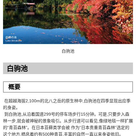
白驹池
白驹池
概要
在超越海拔2,100m的北八之岳的原生林中,白驹池在四季显现出应季
的身姿。
到白驹池,从沿着国道299号的停车场步行15分钟。可是,只要步入森
林一步,就会被神秘的景象吸引。从步行道可以看见,像绿地毯一样扩展
的“青苔森林”。在日本苔藓类学会被 作为“日本贵重青苔森林”选定的
这个地方,栖息着约有500种青苔,丰富的自然一直以来身姿依旧。