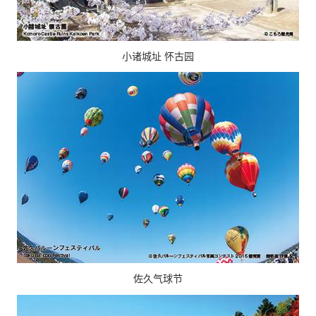
小诸城址 怀古园
佐久气球节