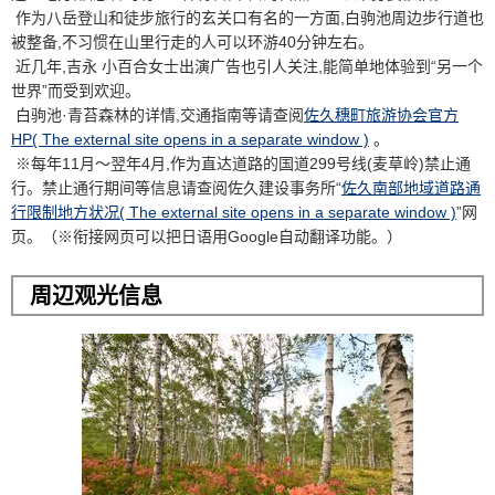
作为八岳登山和徒步旅行的玄关口有名的一方面,白驹池周边步行道也
被整备,不习惯在山里行走的人可以环游40分钟左右。
近几年,吉永 小百合女士出演广告也引人关注,能简单地体验到“另一个
世界”而受到欢迎。
白驹池·青苔森林的详情,交通指南等请查阅
佐久穗町旅游协会官方
HP( The external site opens in a separate window )
。
※每年11月～翌年4月,作为直达道路的国道299号线(麦草岭)禁止通
行。禁止通行期间等信息请查阅佐久建设事务所“
佐久南部地域道路通
行限制地方状况( The external site opens in a separate window )
”网
页。（※衔接网页可以把日语用Google自动翻译功能。）
周辺观光信息