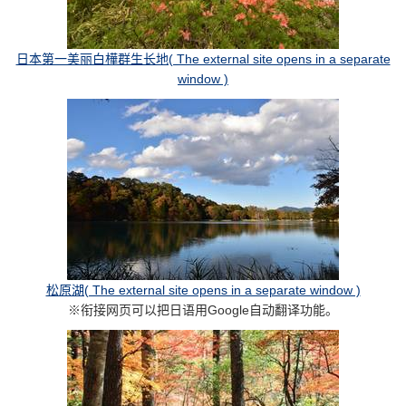
日本第一美丽白樺群生长地( The external site opens in a separate
window )
松原湖( The external site opens in a separate window )
※衔接网页可以把日语用Google自动翻译功能。