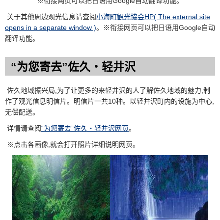
※衔接网页可以把日语用Google自动翻译功能。
关于其他周边观光信息请查阅
小海町観光協会HP( The external site
opens in a separate window )
。※衔接网页可以把日语用Google自动
翻译功能。
“为您寄去”佐久・轻井沢
佐久地域振兴局,为了让更多的来轻井沢的人了解佐久地域的魅力,制
作了观光信息明信片。明信片一共10种。以轻井沢町内的设施为中心,
无偿配送。
详情请查阅
“为您寄去”佐久・轻井沢网页
。
※点击各画像,就会打开照片详细说明网页。