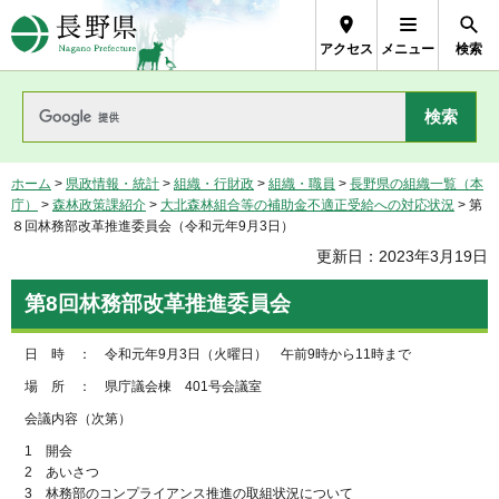
長野県Nagano Prefecture
アクセス
メニュー
検索
ホーム
>
県政情報・統計
>
組織・行財政
>
組織・職員
>
長野県の組織一覧（本
庁）
>
森林政策課紹介
>
大北森林組合等の補助金不適正受給への対応状況
> 第
８回林務部改革推進委員会（令和元年9月3日）
更新日：2023年3月19日
第8回林務部改革推進委員会
日 時 ： 令和元年9月3日（火曜日） 午前9時から11時まで
場 所 ： 県庁議会棟 401号会議室
会議内容（次第）
1 開会
2 あいさつ
3 林務部のコンプライアンス推進の取組状況について