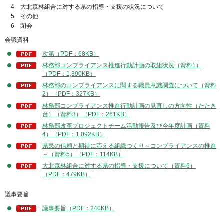
4 大北森林組合に対する県の指導・支援の状況について
5 その他
6 閉会
会議資料
次第（PDF：68KB）
林務部コンプライアンス推進行動計画の取組状況（資料1）
（PDF：1,390KB）
林務部のコンプライアンスに関する職員意識調査について（資料
2）（PDF：327KB）
林務部コンプライアンス推進行動計画の見直しの方向性（たたき
台）（資料3）（PDF：261KB）
林務部改革プロジェクトチーム活動報告及び今年度計画（資料
4）（PDF：1,092KB）
県民の信頼と期待に応える組織づくり～コンプライアンスの推進
～（資料5）（PDF：114KB）
大北森林組合に対する県の指導・支援について（資料6）
（PDF：479KB）
議事要旨
議事要旨（PDF：240KB）