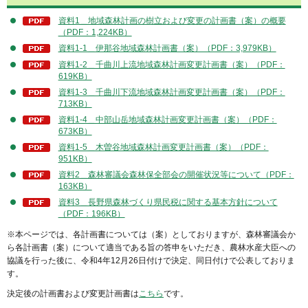
資料1＿地域森林計画の樹立および変更の計画書（案）の概要
（PDF：1,224KB）
資料1-1＿伊那谷地域森林計画書（案）（PDF：3,979KB）
資料1-2＿千曲川上流地域森林計画変更計画書（案）（PDF：
619KB）
資料1-3＿千曲川下流地域森林計画変更計画書（案）（PDF：
713KB）
資料1-4＿中部山岳地域森林計画変更計画書（案）（PDF：
673KB）
資料1-5＿木曽谷地域森林計画変更計画書（案）（PDF：
951KB）
資料2＿森林審議会森林保全部会の開催状況等について（PDF：
163KB）
資料3＿長野県森林づくり県民税に関する基本方針について
（PDF：196KB）
※本ページでは、各計画書については（案）としておりますが、森林審議会か
ら各計画書（案）について適当である旨の答申をいただき、農林水産大臣への
協議を行った後に、令和4年12月26日付けで決定、同日付けで公表しておりま
す。
決定後の計画書および変更計画書は
こちら
です。