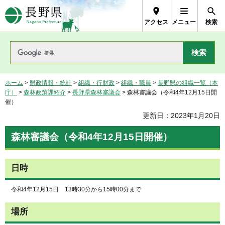
長野県Nagano Prefecture
アクセス
メニュー
検索
ホーム
>
県政情報・統計
>
組織・行財政
>
組織・職員
>
長野県の組織一覧（本
庁）
>
森林政策課紹介
>
長野県森林審議会
> 森林審議会（令和4年12月15日開
催）
更新日：2023年1月20日
森林審議会（令和4年12月15日開催）
日時
令和4年12月15日 13時30分から15時00分まで
場所