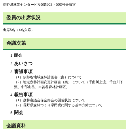
長野県林業センタービル5階502・503号会議室
委員の出席状況
出席6名（4名欠席）
会議次第
開会
あいさつ
審議事項
（1）伊那谷地域森林計画書（案）について
（2）地域森林計画変更計画書（案）について（千曲川上流、千曲川下
流、中部山岳、木曽谷森林計画区）
報告事項
（1）森林審議会保全部会の開催状況について
（2）長野県森林づくり県民税に関する基本方針について
閉会
会議資料