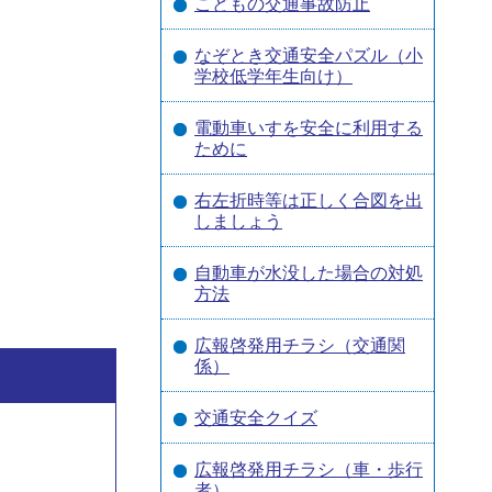
こどもの交通事故防止
なぞとき交通安全パズル（小
学校低学年生向け）
電動車いすを安全に利用する
ために
右左折時等は正しく合図を出
しましょう
自動車が水没した場合の対処
方法
広報啓発用チラシ（交通関
係）
交通安全クイズ
広報啓発用チラシ（車・歩行
者）