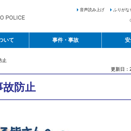
音声読み上げ
ふりがな
ついて
事件・事故
安
防止
更新日：2
事故防止