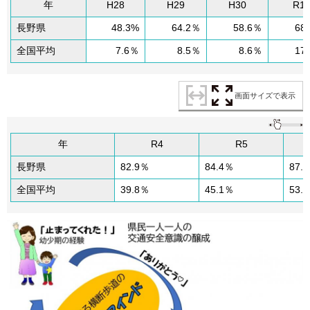
年
H28
H29
H30
R1
長野県
48.3%
64.2％
58.6％
68
全国平均
7.6％
8.5％
8.6％
17
画面サイズで表示
年
R4
R5
長野県
82.9％
84.4％
87.
全国平均
39.8％
45.1％
53.