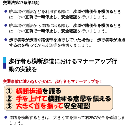
交通法第17条第2項）
駐車場や施設などを利用する際に、
歩道や路側帯を横切るとき
は、その
直前で一時停止し、安全確認
を行いましょう。
駐車場や施設から道路に出る際も、
歩道や路側帯を横切るとき
は、その
直前で一時停止し、安全確認
を行いましょう。
歩行者等が歩道や路側帯を通行していた場合
は、
歩行者等が通過
するのを待って
から歩道等を横切りましょう。
歩行者も横断歩道におけるマナーアップ行
動の実践を
交通事故に遭わないために、歩行者もマナーアップを！
道路を横断するときは、大きく首を振って右左の安全を確認しま
しょう。