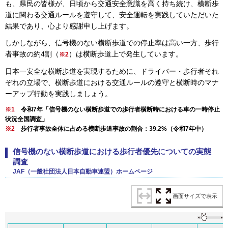
も、県民の皆様が、日頃から交通安全意識を高く持ち続け、横断歩
道に関わる交通ルールを遵守して、安全運転を実践していただいた
結果であり、心より感謝申し上げます。
しかしながら、信号機のない横断歩道での停止率は高い一方、歩行
者事故の約4割（
）は横断歩道上で発生しています。
※2
日本一安全な横断歩道を実現するために、ドライバー・歩行者それ
ぞれの立場で、横断歩道における交通ルールの遵守と横断時のマナ
ーアップ行動を実践しましょう。
※1
令
和7年「信号機のない横断歩道での歩行者横断時における車の一時停止
状況全国調査」
※2
歩
行者事故全体に占める横断歩道事故の割合：39.2%（令和7年中）
信号機のない横断歩道における歩行者優先についての実態
調査
JAF（一般社団法人日本自動車連盟）ホームページ
画面サイズで表示