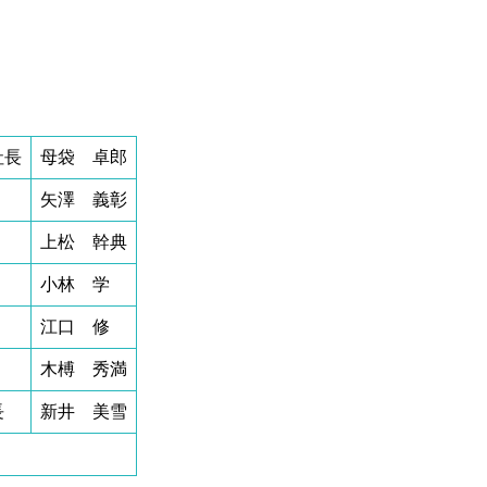
社長
母袋
卓
郎
矢澤
義
彰
上松
幹
典
小林
学
江口
修
木榑
秀
満
長
新井
美
雪