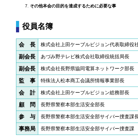
その他本会の目的を達成するために必要な事
役員名簿
会
長
株式会社上田ケーブルビジョン代表取締役
副会長
あづみ野テレビ株式会社取締役統括局長
副会長
株式会社長野県協同電算ネットワーク部長
監
事
特殊法人松本商工会議所情報事業部長
会
計
株式会社上田ケーブルビジョン総務部長
顧
問
長野県警察本部生活安全部長
参
与
長野県警察本部生活安全部サイバー捜査課
事務局
長野県警察本部生活安全部サイバー捜査課