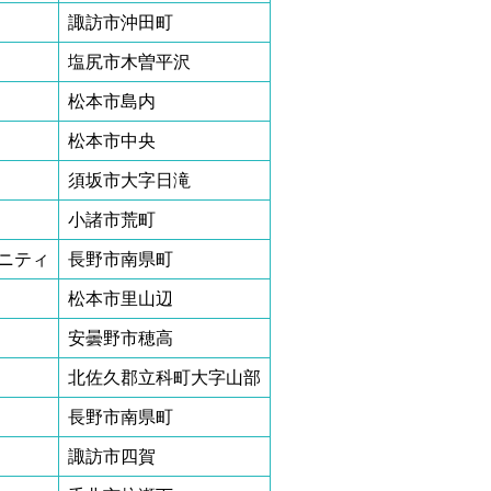
諏訪市沖田町
塩尻市木曽平沢
松本市島内
松本市中央
須坂市大字日滝
小諸市荒町
ニティ
長野市南県町
松本市里山辺
安曇野市穂高
北佐久郡立科町大字山部
長野市南県町
諏訪市四賀