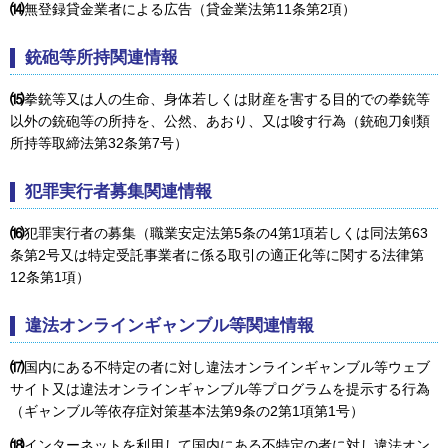
⒁
無登録貸金業者による広告（貸金業法第11条第2項）
銃砲等所持関連情報
⒂
拳銃等又は人の生命、身体若しくは財産を害する目的での拳銃等
以外の銃砲等の所持を、公然、あおり、又は唆す行為（銃砲刀剣類
所持等取締法第32条第7号）
犯罪実行者募集関連情報
⒃
犯罪実行者の募集（職業安定法第5条の4第1項若しくは同法第63
条第2号又は特定受託事業者に係る取引の適正化等に関する法律第
12条第1項）
違法オンラインギャンブル等関連情報
⒄
国内にある不特定の者に対し違法オンラインギャンブル等ウェブ
サイト又は違法オンラインギャンブル等プログラムを提示する行為
（ギャンブル等依存症対策基本法第9条の2第1項第1号）
⒅
インターネットを利用して国内にある不特定の者に対し違法オン