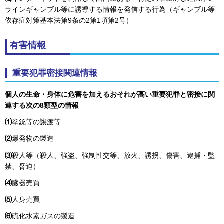
ラインギャンブル等に誘導する情報を発信する行為（ギャンブル等
依存症対策基本法第9条の2第1項第2号）
有害情報
重要犯罪密接関連情報
個人の生命・身体に危害を加えるおそれが高い重要犯罪と密接に関
連する次の8類型の情報
⑴
拳銃等の譲渡等
⑵
爆発物の製造
⑶
殺人等（殺人、強盗、強制性交等、放火、誘拐、傷害、逮捕・監
禁、脅迫）
⑷
臓器売買
⑸
人身売買
⑹
硫化水素ガスの製造