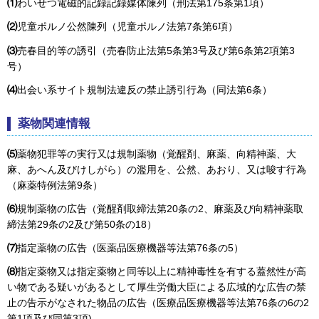
⑴
わいせつ電磁的記録記録媒体陳列（刑法第175条第1項）
⑵
児童ポルノ公然陳列（児童ポルノ法第7条第6項）
⑶
売春目的等の誘引（売春防止法第5条第3号及び第6条第2項第3
号）
⑷
出会い系サイト規制法違反の禁止誘引行為（同法第6条）
薬物関連情報
⑸
薬物犯罪等の実行又は規制薬物（覚醒剤、麻薬、向精神薬、大
麻、あへん及びけしがら）の濫用を、公然、あおり、又は唆す行為
（麻薬特例法第9条）
⑹
規制薬物の広告（覚醒剤取締法第20条の2、麻薬及び向精神薬取
締法第29条の2及び第50条の18）
⑺
指定薬物の広告（医薬品医療機器等法第76条の5）
⑻
指定薬物又は指定薬物と同等以上に精神毒性を有する蓋然性が高
い物である疑いがあるとして厚生労働大臣による広域的な広告の禁
止の告示がなされた物品の広告（医療品医療機器等法第76条の6の2
第1項及び同第3項)