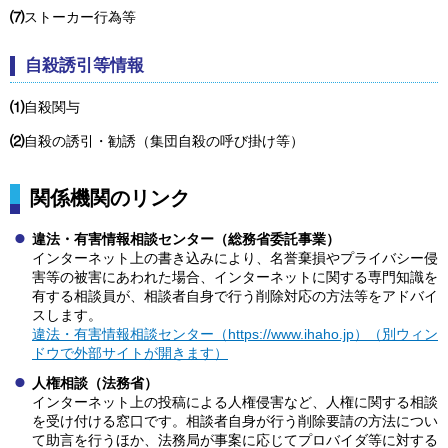
⑺
ストーカー行為等
自殺誘引等情報
⑴
自殺関与
⑵
自殺の誘引・勧誘（集団自殺の呼び掛け等）
関係機関のリンク
違法・有害情報相談センター（総務省委託事業）
インターネット上の書き込みにより、名誉棄損やプライバシー侵
害等の被害にあわれた場合、インターネットに関する専門知識を
有する相談員が、相談者自身で行う削除対応の方法等をアドバイ
スします。
違法・有害情報相談センター（https://www.ihaho.jp）（別ウィン
ドウで外部サイトが開きます）
人権相談（法務省）
インターネット上の投稿による人権侵害など、人権に関する相談
を受け付ける窓口です。相談者自身が行う削除要請の方法につい
て助言を行うほか、法務局が事案に応じてプロバイダ等に対する