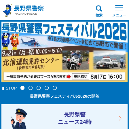
長野県警察
検索
メニュー
STOP
山岳情報
長野県警察フェスティバル2026の開催
ニセ警察詐欺に注意
令和8年度交通安全ファミリー作文コンクール作品募集中！
詐欺の電話はアプリでブロック!!警察庁推奨アプリ
長野県警
ニュース24時