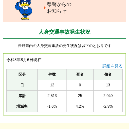
県警からの
お知らせ
人身交通事故発生状況
長野県内の人身交通事故の発生状況は以下のとおりです
令和8年8月6日現在
詳細を見る
区分
件数
死者
傷者
日
12
0
13
累計
2,513
25
2,940
増減率
-1.6%
4.2%
-2.9%