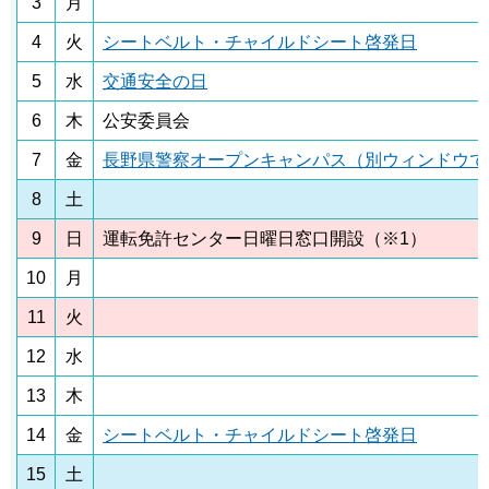
3
月
4
火
シートベルト・チャイルドシート啓発日
5
水
交通安全の日
6
木
公安委員会
7
金
長野県警察オープンキャンパス（別ウィンドウで
8
土
9
日
運転免許センター日曜日窓口開設（※1）
10
月
11
火
12
水
13
木
14
金
シートベルト・チャイルドシート啓発日
15
土