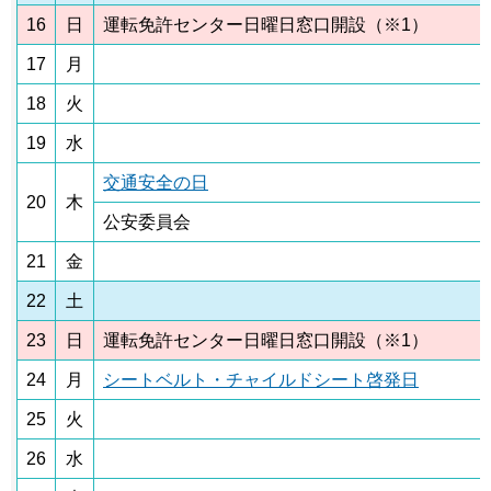
16
日
運転免許センター日曜日窓口開設（※1）
17
月
18
火
19
水
交通安全の日
20
木
公安委員会
21
金
22
土
23
日
運転免許センター日曜日窓口開設（※1）
24
月
シートベルト・チャイルドシート啓発日
25
火
26
水