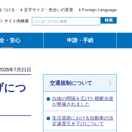
をつける
文字サイズ・色合いの変更
Foreign Language
サイト内検索
全・安心
申請・手続
026年7月21日
交通規制について
げにつ
白線の間隔を広げた横断歩道
が整備されました
生活道路における自動車の法
定速度引き下げについて