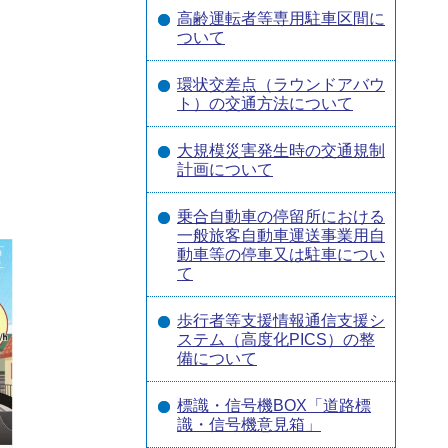
高齢運転者等専用駐車区間に
ついて
環状交差点（ラウンドアバウ
ト）の交通方法について
大規模災害発生時の交通規制
計画について
乗合自動車の停留所における
一般旅客自動車運送事業用自
動車等の停車又は駐車につい
て
歩行者等支援情報通信支援シ
ステム（高度化PICS）の整
備について
標識・信号機BOX「道路標
識・信号機意見箱」