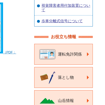
視覚障害者用付加装置につい
て
歩車分離式信号について
お役立ち情報
（PDF：
運転免許関係
落とし物
山岳情報