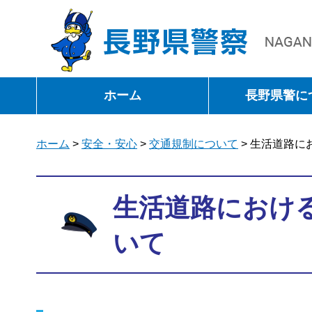
長野県警察
ホーム
長野県警に
ホーム
>
安全・安心
>
交通規制について
> 生活道路
生活道路におけ
いて