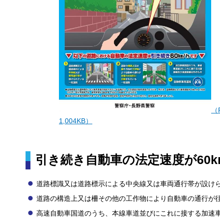
（
1,004KB）
引き続き自動車の法定速度が60k
道路標識又は道路標示による中央線又は車両通行帯が設け
道路の構造上又は柵その他の工作物により自動車の通行が
高速自動車国道のうち、本線車道並びにこれに接する加速