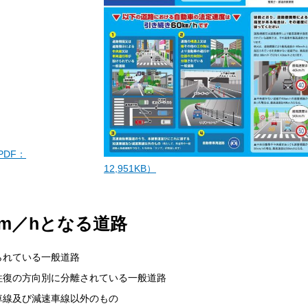
PDF：
12,951KB）
m／hとなる道路
られている一般道路
往復の方向別に分離されている一般道路
車線及び減速車線以外のもの