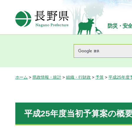
長野県Nagano Prefecture
防災・安
ホーム
>
県政情報・統計
>
組織・行財政
>
予算
>
平成25年度
平成25年度当初予算案の概