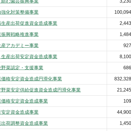
り組む園芸振興事業
3,23
地強化対策整備事業
100,09
画生産出荷促進資金造成事業
2,44
業振興戦略推進事業
1,48
生産アカデミー事業
92
き生産出荷安定資金造成事業
8,10
統野菜認定・支援事業
68
菜価格安定資金造成円滑化事業
832,32
定野菜安定供給促進資金造成円滑化事業
21,24
菜価格安定資金造成事業
10
産安定資金造成事業
44,90
菜出荷調整資金造成事業
1,45