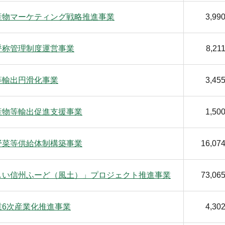
産物マーケティング戦略推進事業
3,99
呼称管理制度運営事業
8,21
等輸出円滑化事業
3,45
産物等輸出促進支援事業
1,50
野菜等供給体制構築事業
16,07
しい信州ふーど（風土）」プロジェクト推進事業
73,06
業6次産業化推進事業
4,30