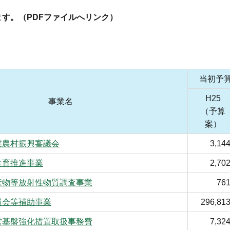
す。（PDFファイルへリンク）
当初予
H25
事業名
（予算
案）
業農村振興審議会
3,14
食育推進事業
2,70
産物等放射性物質調査事業
76
員会等補助事業
296,81
営基盤強化措置取扱事務費
7,32