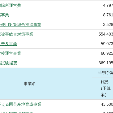
防除所運営費
4,79
察事業
8,76
全使用対策総合推進事業
3,52
獣被害総合対策事業
554,40
良普及事業
59,07
学校運営事業
60,92
係試験場費
369,19
当初予
H25
事業名
（予算
案）
応える園芸産地育成事業
43,50