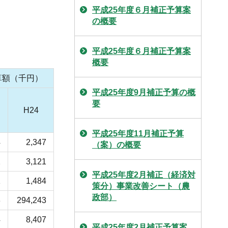
平成25年度６月補正予算案
の概要
平成25年度６月補正予算案
概要
算額（千円）
平成25年度9月補正予算の概
要
H24
平成25年度11月補正予算
4
2,347
（案）の概要
2
3,121
平成25年度2月補正（経済対
1
1,484
策分）事業改善シート（農
政部）
3
294,243
4
8,407
平成25年度2月補正予算案