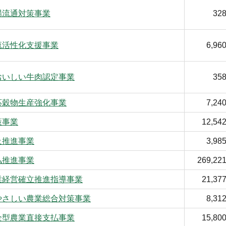
場流通対策事業
32
流活性化支援事業
6,96
おいしい牛肉認定事業
35
応穀物生産強化事業
7,24
策事業
12,54
及推進事業
3,98
払推進事業
269,22
業経営確立推進指導事業
21,37
やさしい農業総合対策事業
8,31
全型農業直接支払事業
15,80