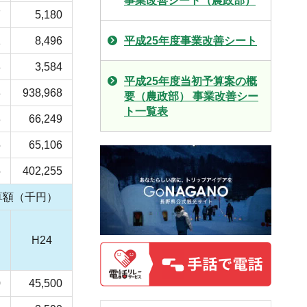
事業改善シート（農政部）
7
5,180
平成25年度事業改善シート
1
8,496
8
3,584
平成25年度当初予算案の概
3
938,968
要（農政部） 事業改善シー
ト一覧表
3
66,249
5
65,106
5
402,255
算額（千円）
H24
0
45,500