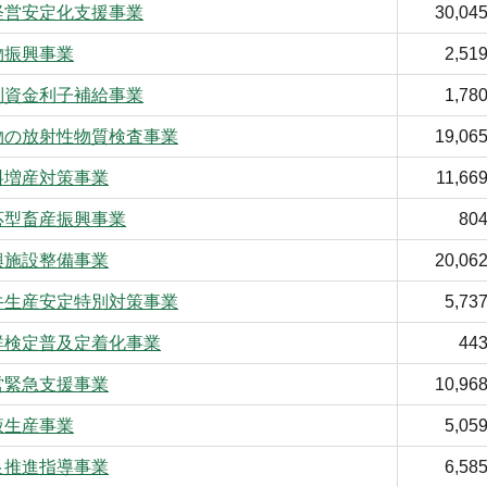
経営安定化支援事業
30,04
物振興事業
2,51
別資金利子補給事業
1,78
物の放射性物質検査事業
19,06
料増産対策事業
11,66
応型畜産振興事業
80
興施設整備事業
20,06
牛生産安定特別対策事業
5,73
群検定普及定着化事業
44
営緊急支援事業
10,96
液生産事業
5,05
良推進指導事業
6,58