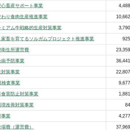
安心畜産サポート事業
4,48
だわり食肉生産推進事業
10,66
レミアム牛戦略的生産対策事業
3,79
と家畜を育てるソルガムプロジェクト推進事業
92
健衛生所運営費
23,35
染病予防事業
36,44
生対策事業
22,80
視検査事業
9,67
等食害防止対策事業
1,88
環境改善対策事業
8
導事業
4,27
験場費（運営費）
37,96