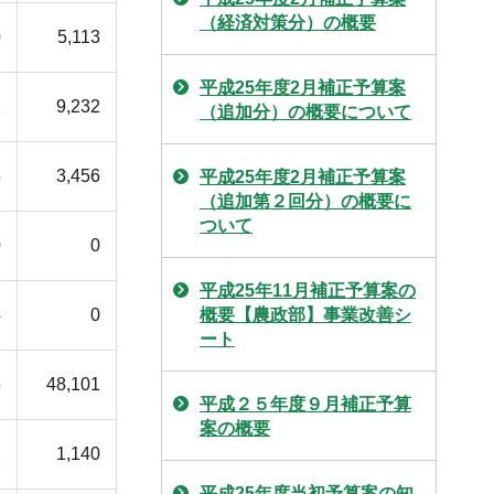
（経済対策分）の概要
0
5,113
平成25年度2月補正予算案
1
9,232
（追加分）の概要について
5
3,456
平成25年度2月補正予算案
（追加第２回分）の概要に
ついて
0
0
平成25年11月補正予算案の
概要【農政部】事業改善シ
4
0
ート
5
48,101
平成２５年度９月補正予算
案の概要
2
1,140
平成25年度当初予算案の知