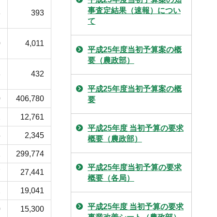
事査定結果（速報）につい
8
393
て
0
4,011
平成25年度当初予算案の概
要（農政部）
8
432
平成25年度当初予算案の概
0
406,780
要
2
12,761
平成25年度 当初予算の要求
5
2,345
概要（農政部）
1
299,774
平成25年度当初予算の要求
7
27,441
概要（各局）
2
19,041
平成25年度 当初予算の要求
0
15,300