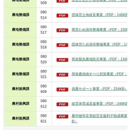
509
080
農地整備課
団体営土地改良事業（PDF：146KB
514
080
農地整備課
県営ため池等整備事業（PDF：150K
517
080
農地整備課
団体営ため池等整備事業（PDF：148
518
080
農地整備課
県単緊急農地防災事業（PDF：136K
520
080
農地整備課
県単農地地すべり対策事業（PDF：13
521
080
農村振興課
就農サポート事業（PDF：254KB）
608
080
農村振興課
経営体育成支援事業（PDF：248KB
612
080
農作物等災害経営支援利子助成事業（P
農村振興課
621
B）