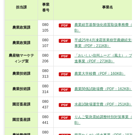
事業
担当課
事業名
番号
080
農業経営基盤強化措置取扱事務費（PD
農業政策課
105
B）
080
平成25年4月凍霜害果樹営農継続支
農業政策課
107
事業（PDF：211KB）
農産物マーケテ
080
「おいしい信州ふーど（風土）」プ
ィング室
206
進事業（PDF：273KB）
080
農業技術課
農業大学校費（PDF：160KB）
313
080
農業技術課
農業関係試験場費（PDF：162KB）
314
080
園芸畜産課
水産試験場運営費（PDF：251KB）
437
080
りんご緊急需給調整特別対策事業（PD
園芸畜産課
441
B）
080
農地整備課
県営かんがい排水事業（PDF：153K