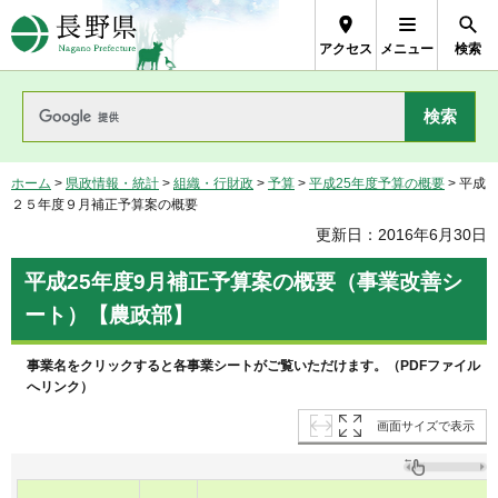
長野県Nagano Prefecture
アクセス
メニュー
検索
ホーム
>
県政情報・統計
>
組織・行財政
>
予算
>
平成25年度予算の概要
> 平成
２５年度９月補正予算案の概要
更新日：2016年6月30日
平成25年度9月補正予算案の概要（事業改善シ
ート）【農政部】
事業名をクリックすると各事業シートがご覧いただけます。（PDFファイル
へリンク）
画面サイズで表示