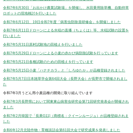
令和7年6月30日「お出かけ農業試験場」を開催し、水田乗用除草機、自動抑草
ロボットの現地検討を行いました
令和7年6月12日、19日令和7年度「病害虫防除員研修会」を開催しました
令和7年6月11日ドローンによる水稲の直播（ちょくは）等、水稲試験の設置を
行いました
令和7年5月31日原村試験地の田植えを行いました
令和7年5月29日ドローンによる小麦の赤かび病防除試験を行っています
令和7年5月21日各種試験のための田植えを行っています
令和7年5月15日小麦「ハナチカラ」と「しろゆたか」が品種登録されました
令和7年5月7日日本雑草学会第64回大会（長野大会）が長野市で開催されまし
た
令和7年3月うどん用小麦品種の開発に取り組んでいます
令和7年3月長野県において関東東山病害虫研究会第71回研究発表会が開催され
ました
令和7年2月韓国で「長果G11]（商標名：クイーンルージュ）が品種登録されま
した
令和6年12月北陸作物・育種談話会第61回大会で研究成果を発表しました