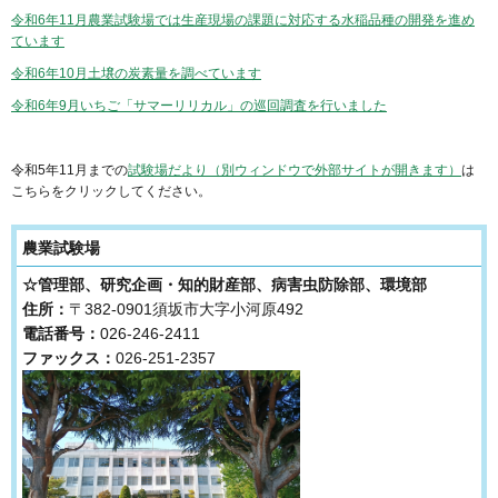
令和6年11月農業試験場では生産現場の課題に対応する水稲品種の開発を進め
ています
令和6年10月土壌の炭素量を調べています
令和6年9月いちご「サマーリリカル」の巡回調査を行いました
令和5年11月までの
試験場だより（別ウィンドウで外部サイトが開きます）
は
こちらをクリックしてください。
農業試験場
☆管理部、研究企画・知的財産部、病害虫防除部、環境部
住所：
〒382-0901須坂市大字小河原492
電話番号：
026-246-2411
ファックス：
026-251-2357