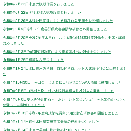
令和8年7月23日小麦の脱穀作業を行いました
令和8年6月22日各種水稲の試験設置を行いました
令和8年5月26日水稲乾田直播における播種作業実演会を開催しました
令和8年3月9日令和７年度長野県病害虫防除研修会を開催しました
令和8年2月20日令和7年度水田作における難防除雑草対策研修会に出席・講師
対応しました
令和8年2月3日依頼研究員制度により病原菌検出の研修を受けました
令和8年1月28日種苗法を守りましょう
令和8年1月27日水田乗用除草機、自動抑草ロボットの成績検討会に出席しまし
た
令和7年10月30日「松田会」による松田順次氏記念碑の清掃に参加しました
令和7年9月8日白馬村と松川村で水稲新品種立毛検討会を開催しました
令和7年8月6日夏休み特別開放～「おいしいお米はどれだ！～お米の食べ比べ
体験～」を開催しました！
令和7年7月18日令和7年度農政部職員向け知的財産研修会を開催しました
令和7年7月17日信州水田農業経営者会議の視察を受けました
令和7年7月14日小麦の品種比較試験の坪刈りをしました