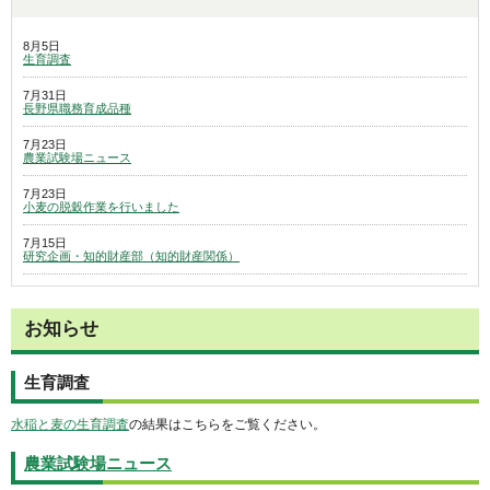
8月5日
生育調査
7月31日
長野県職務育成品種
7月23日
農業試験場ニュース
7月23日
小麦の脱穀作業を行いました
7月15日
研究企画・知的財産部（知的財産関係）
お知らせ
生育調査
水稲と麦の生育調査
の結果はこちらをご覧ください。
農業試験場ニュース