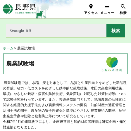
長野県Nagano Prefecture
アクセス
メニュー
検索
ホーム
> 農業試験場
農業試験場
農業試験場では、水稲、麦を対象として、品質と生産性向上をめざした新品種
の育成、省力・低コストをめざした効率的な栽培技術、水田の高度利用技術、
環境にやさしい栽培・病害虫防除技術、気象変動に対応した対策技術等につい
て試験研究を行っています。また、共通基盤部門として、地域農業の活性化に
関する経営的支援手法および農業情報システムの開発、知的財産の適正管理と
活用手法の開発、農産物の安全性確保と環境にやさしい農業技術の開発、病害
虫発生予察や防除と被害防止等について研究をしています。
令和7年4月の組織改正により、企画経営部と知的財産管理部は研究企画・知的
財産部となりました。