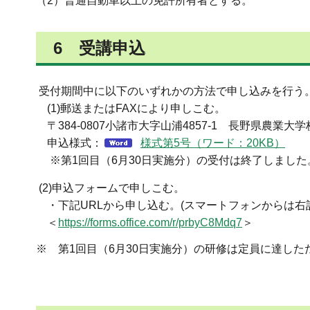
（2）普通自動車以上の免許所有者とする。
6 受講申込
受付期間中に以下のいずれかの方法で申し込みを行う
(1)郵送またはFAXにより申しこむ。
〒384-0807小諸市大字山浦4857-1 長野県農業大学校研
申込様式：
様式第5号（ワード：20KB）
※第1回目（6月30日実施分）の受付は終了しました
(2)申込フォームで申しこむ。
・下記URLから申し込む。(スマートフォンからは右
＜
https://forms.office.com/r/prbyC8Mdq7
＞
※ 第1回目（6月30日実施分）の研修は定員に達し