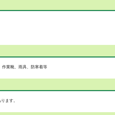
、作業靴、雨具、防寒着等
あります。