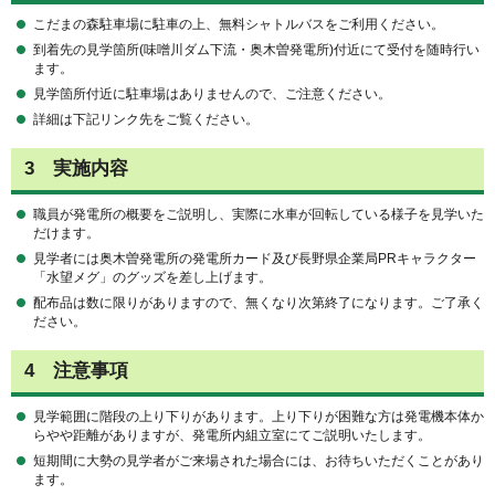
こだまの森駐車場に駐車の上、無料シャトルバスをご利用ください。
到着先の見学箇所(味噌川ダム下流・奥木曽発電所)付近にて受付を随時行い
ます。
見学箇所付近に駐車場はありませんので、ご注意ください。
詳細は下記リンク先をご覧ください。
3 実施内容
職員が発電所の概要をご説明し、実際に水車が回転している様子を見学いた
だけます。
見学者には奥木曽発電所の発電所カード及び長野県企業局PRキャラクター
「水望メグ」のグッズを差し上げます。
配布品は数に限りがありますので、無くなり次第終了になります。ご了承く
ださい。
4 注意事項
見学範囲に階段の上り下りがあります。上り下りが困難な方は発電機本体か
らやや距離がありますが、発電所内組立室にてご説明いたします。
短期間に大勢の見学者がご来場された場合には、お待ちいただくことがあり
ます。