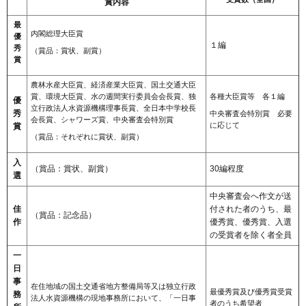
賞内容
最
内閣総理大臣賞
優
１編
秀
（賞品：賞状、副賞）
賞
農林水産大臣賞、経済産業大臣賞、国土交通大臣
賞、環境大臣賞、水の週間実行委員会会長賞、独
各種大臣賞等 各１編
優
立行政法人水資源機構理事長賞、全日本中学校長
秀
中央審査会特別賞 必要
会長賞、シャワーズ賞、中央審査会特別賞
に応じて
賞
（賞品：それぞれに賞状、副賞）
入
（賞品：賞状、副賞）
30編程度
選
中央審査会へ作文が送
佳
付された者のうち、最
（賞品：記念品）
作
優秀賞、優秀賞、入選
の受賞者を除く者全員
一
日
事
在住地域の国土交通省地方整備局等又は独立行政
最優秀賞及び優秀賞受賞
務
法人水資源機構の現地事務所において、「一日事
者のうち希望者