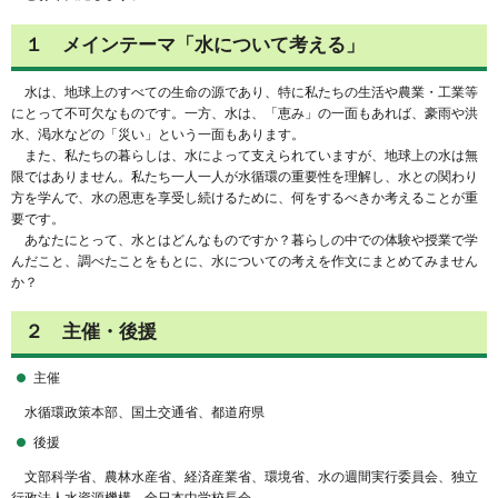
１ メインテーマ「水について考える」
水は、地球上のすべての生命の源であり、特に私たちの生活や農業・工業等
にとって不可欠なものです。一方、水は、「恵み」の一面もあれば、豪雨や洪
水、渇水などの「災い」という一面もあります。
また、私たちの暮らしは、水によって支えられていますが、地球上の水は無
限ではありません。私たち一人一人が水循環の重要性を理解し、水との関わり
方を学んで、水の恩恵を享受し続けるために、何をするべきか考えることが重
要です。
あなたにとって、水とはどんなものですか？暮らしの中での体験や授業で学
んだこと、調べたことをもとに、水についての考えを作文にまとめてみません
か？
２ 主催・後援
主催
水循環政策本部、国土交通省、都道府県
後援
文部科学省、農林水産省、経済産業省、環境省、水の週間実行委員会、独立
行政法人水資源機構、全日本中学校長会