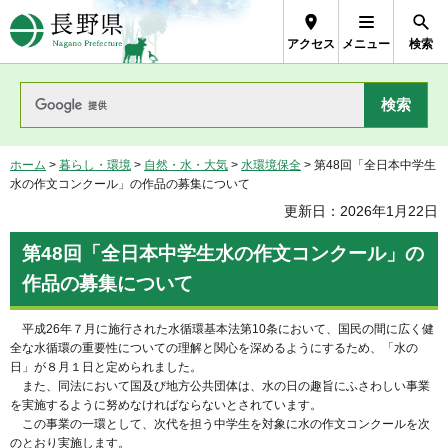
長野県Nagano Prefecture
アクセス
メニュー
検索
ホーム
>
暮らし・環境
>
自然・水・大気
>
水環境保全
> 第48回「全日本中学生
水の作文コンクール」の作品の募集について
更新日：2026年1月22日
第48回「全日本中学生水の作文コンクール」の
作品の募集について
平成26年７月に施行された水循環基本法第10条において、国民の間に広く健
全な水循環の重要性についての理解と関心を深めるようにするため、「水の
日」が８月１日と定められました。
また、同法において国及び地方公共団体は、水の日の趣旨にふさわしい事業
を実施するように努めなければならないとされています。
この事業の一環として、次代を担う中学生を対象に水の作文コンクールを次
のとおり実施します。