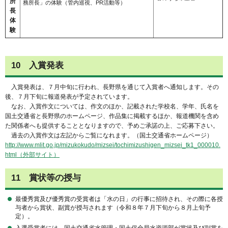
所
務所長」の体験（管内巡視、PR活動等）
長
体
験
10 入賞発表
入賞発表は、７月中旬に行われ、長野県を通じて入賞者へ通知します。その
後、７月下旬に報道発表が予定されています。
なお、入賞作文については、作文のほか、記載された学校名、学年、氏名を
国土交通省と長野県のホームページ、作品集に掲載するほか、報道機関を含め
た関係者へも提供することとなりますので、予めご承諾の上、ご応募下さい。
過去の入賞作文は左記からご覧になれます。（国土交通省ホームページ）
http://www.mlit.go.jp/mizukokudo/mizsei/tochimizushigen_mizsei_tk1_000010.
html（外部サイト）
11 賞状等の授与
最優秀賞及び優秀賞の受賞者は「水の日」の行事に招待され、その際に各授
与者から賞状、副賞が授与されます（令和８年７月下旬から８月上旬予
定）。
入選受賞者には、国土交通省水管理・国土保全局水資源部が賞状及び副賞を