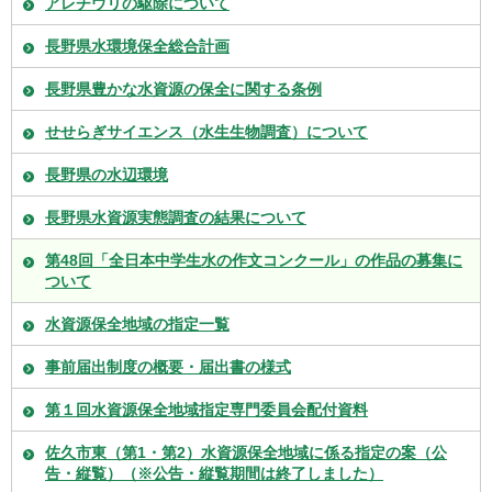
アレチウリの駆除について
長野県水環境保全総合計画
長野県豊かな水資源の保全に関する条例
せせらぎサイエンス（水生生物調査）について
長野県の水辺環境
長野県水資源実態調査の結果について
第48回「全日本中学生水の作文コンクール」の作品の募集に
ついて
水資源保全地域の指定一覧
事前届出制度の概要・届出書の様式
第１回水資源保全地域指定専門委員会配付資料
佐久市東（第1・第2）水資源保全地域に係る指定の案（公
告・縦覧）（※公告・縦覧期間は終了しました）