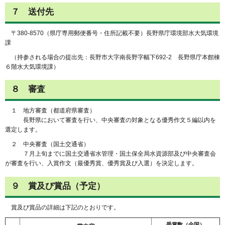
７ 送付先
〒380-8570（県庁専用郵便番号・住所記載不要）長野県庁環境部水大気環境
課
（持参される場合の提出先：長野市大字南長野字幅下692-2 長野県庁本館棟
６階水大気環境課）
８ 審査
１ 地方審査（都道府県審査）
長野県において審査を行い、中央審査の対象となる優秀作文５編以内を
選定します。
２ 中央審査（国土交通省）
７月上旬までに国土交通省水管理・国土保全局水資源部及び中央審査会
が審査を行い、入賞作文（最優秀賞、優秀賞及び入選）を決定します。
９ 賞及び賞品（予定）
賞及び賞品の詳細は下記のとおりです。
受賞数（全国）