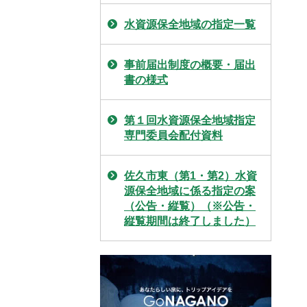
水資源保全地域の指定一覧
事前届出制度の概要・届出
書の様式
第１回水資源保全地域指定
専門委員会配付資料
佐久市東（第1・第2）水資
源保全地域に係る指定の案
（公告・縦覧）（※公告・
縦覧期間は終了しました）