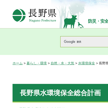
長野県Nagano Prefecture
防災・安
ホーム
>
暮らし・環境
>
自然・水・大気
>
水環境保全
> 長野
長野県水環境保全総合計画