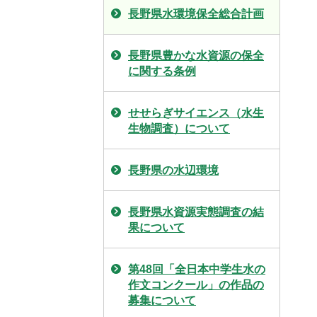
長野県水環境保全総合計画
長野県豊かな水資源の保全
に関する条例
せせらぎサイエンス（水生
生物調査）について
長野県の水辺環境
長野県水資源実態調査の結
果について
第48回「全日本中学生水の
作文コンクール」の作品の
募集について