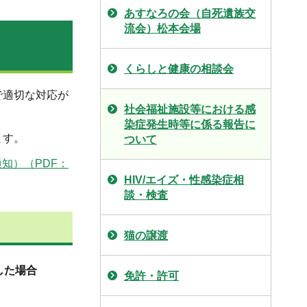
あすなろの会（自死遺族交
流会）松本会場
くらしと健康の相談会
で適切な対応が
社会福祉施設等における感
染症発生時等に係る報告に
ます。
ついて
知）（PDF：
HIV/エイズ・性感染症相
談・検査
猫の譲渡
した場合
免許・許可