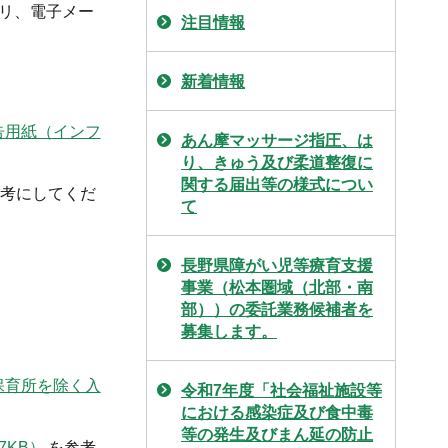
ミリ、電子メー
注目情報
新着情報
告用紙（インフ
あん摩マッサージ指圧、は
り、きゅう及び柔道整復に
関する届出等の様式につい
考にしてくだ
て
長野県障がい児等療育支援
事業（松本圏域（北部・南
部））の委託業務候補者を
募集します。
保育所を除く入
令和7年度「社会福祉施設等
における感染症及び食中毒
等の発生及びまん延の防止
7KB）
を参考