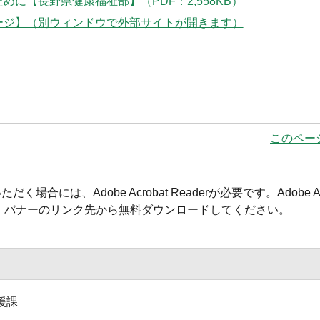
に【長野県健康福祉部】（PDF：2,558KB）
ージ】（別ウィンドウで外部サイトが開きます）
このペー
合には、Adobe Acrobat Readerが必要です。Adobe Acr
方は、バナーのリンク先から無料ダウンロードしてください。
援課