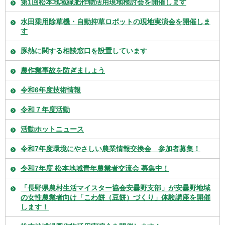
第1回松本地域緑肥作物活用現地検討会を開催します
水田乗用除草機・自動抑草ロボットの現地実演会を開催しま
す
豚熱に関する相談窓口を設置しています
農作業事故を防ぎましょう
令和6年度技術情報
令和７年度活動
活動ホットニュース
令和7年度環境にやさしい農業情報交換会 参加者募集！
令和7年度 松本地域青年農業者交流会 募集中！
「長野県農村生活マイスター協会安曇野支部」が安曇野地域
の女性農業者向け「こわ餅（豆餅）づくり」体験講座を開催
します！