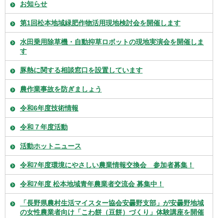
お知らせ
第1回松本地域緑肥作物活用現地検討会を開催します
水田乗用除草機・自動抑草ロボットの現地実演会を開催しま
す
豚熱に関する相談窓口を設置しています
農作業事故を防ぎましょう
令和6年度技術情報
令和７年度活動
活動ホットニュース
令和7年度環境にやさしい農業情報交換会 参加者募集！
令和7年度 松本地域青年農業者交流会 募集中！
「長野県農村生活マイスター協会安曇野支部」が安曇野地域
の女性農業者向け「こわ餅（豆餅）づくり」体験講座を開催