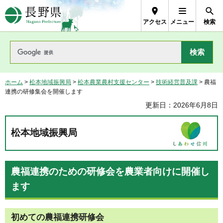
長野県Nagano Prefecture
アクセス
メニュー
検索
ホーム
>
松本地域振興局
>
松本農業農村支援センター
>
技術経営普及課
> 農福
連携の研修集会を開催します
更新日：2026年6月8日
松本地域振興局
農福連携のための研修会を農業者向けに開催し
ます
初めての農福連携研修会