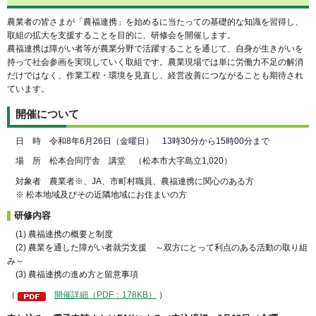
農業者の皆さまが「農福連携」を始めるに当たっての基礎的な知識を習得し、
取組の拡大を支援することを目的に、研修会を開催します。
農福連携は障がい者等が農業分野で活躍することを通じて、自身が生きがいを
持って社会参画を実現していく取組です。農業現場では単に労働力不足の解消
だけではなく、作業工程・環境を見直し、経営改善につながることも期待され
ています。
開催について
日 時 令和8年6月26日（金曜日） 13時30分から15時00分まで
場 所 松本合同庁舎 講堂 （松本市大字島立1,020）
対象者 農業者※、JA、市町村職員、農福連携に関心のある方
※ 松本地域及びその近隣地域にお住まいの方
研修内容
(1) 農福連携の概要と制度
(2) 農業を通した障がい者就労支援 ～双方にとって利点のある活動の取り組
み～
(3) 農福連携の進め方と留意事項
（
開催詳細（PDF：178KB）
）