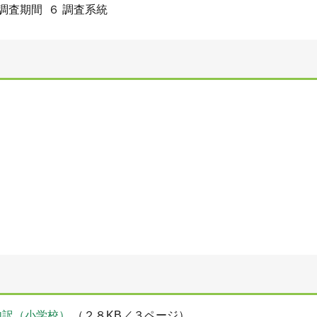
 調査期間 ６ 調査系統
内訳（小学校）
（２８KB／３ページ）