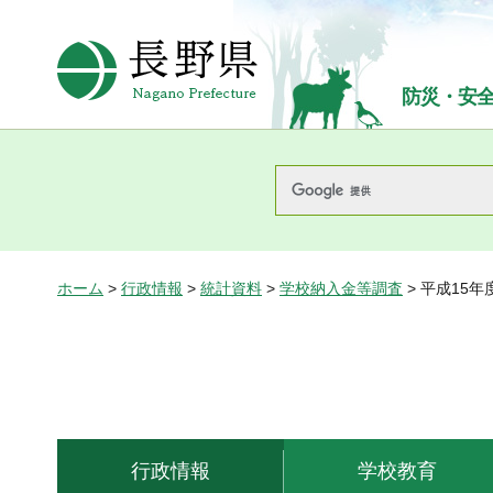
長野県Nagano Prefecture
防災・安
ホーム
>
行政情報
>
統計資料
>
学校納入金等調査
> 平成15
行政情報
学校教育