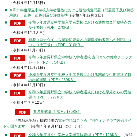
（令和４年12月13日）
令和５年度県立中学校入学者選抜における適性検査問題（問題冊子及び解答
用紙）、正答・正答例及び評価基準
（令和４年12月３日）
令和５年度県立中学校入学者選抜における適性検査開始時点の
受検者数（PDF：270KB）
（令和４年12月３日）
新型コロナウイルス感染症患者との濃厚接触者等への対応につ
いて（改正版）（PDF：310KB）
（令和４年11月28日）
令和５年度長野県立中学校入学者選抜 当日までの健康チェック
シート（PDF：54KB）
（令和４年11月21日）
令和５年度県立中学校入学者選抜における志願受付期間終了時
の志願者数（PDF：289KB）
（令和４年11月10日）
令和５年度長野県立中学校入学者選抜における県外からの受検
要項（PDF：227KB）
（令和４年７月12日）
参考用式集（PDF：185KB）
「志願承認願」様式請求の
電子申請はこちら（別ウィンドウで外部サイ
トが開きます）
（令和４年９月14日（水）より）
令和５年度県立中学校入学者選抜要綱（PDF：126KB）
（令和