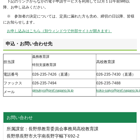
下記のリンクからながの電子申請サービスを利用して12月１日午前9時以
降、お申し込みください。
※ 参加者の決定については、定員に漏れた方も含め、締切の日以降、皆様
にお知らせします。
お申し込みはこちら（別ウィンドウで外部サイトが開きます）
申込・お問い合わせ先
義務教育課
担当課
高校教育課
特別支援教育課
電話番号
026-235-7426（直通）
026-235-7430（直通）
ファックス
026-235-7494
026-235-7488
gimukyo@pref.nagano.lg.jp
koko-saiyo@pref.nagano.lg.j
メール
お問い合わせ
所属課室：長野県教育委員会事務局高校教育課
長野県長野市大字南長野字幅下692-2