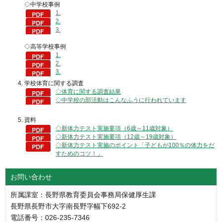
◇中学校事例
1.
2.
3.
◇高等学校事例
1.
2.
3.
学校体育に関する調査
◇体育に関する調査結果
◇中学校の部活動はこんなふうに行われています
資料
◇新体力テスト実施要項（6歳～11歳対象）
◇新体力テスト実施要項（12歳～19歳対象）
◇新体力テスト実施のポイント「子どもが100％の体力をだ
すためのコツ！」
お問い合わせ
所属課室：長野県教育委員会事務局保健厚生課
長野県長野市大字南長野字幅下692-2
電話番号：026-235-7346