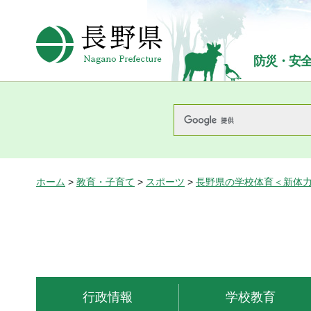
長野県Nagano Prefecture
防災・安
ホーム
>
教育・子育て
>
スポーツ
>
長野県の学校体育＜新体
行政情報
学校教育