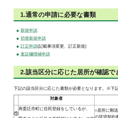
1.通常の申請に必要な書類
新規申請
切替新規申請
訂正申請
(記載事項変更、訂正新規)
査証欄増補申請
2.該当区分に応じた居所が確認で
下記の該当区分に応じた書類が必要となります。※下
対象者
再委託市町に住民登録をしているが、
○居所に郵
①
の賃貸契約