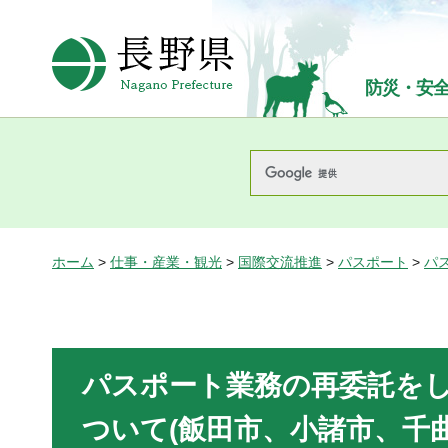
長野県Nagano Prefecture
防災・安
ホーム
>
仕事・産業・観光
>
国際交流推進
>
パスポート
>
パ
パスポート業務の再委託を
ついて(
飯田市、小諸市、千