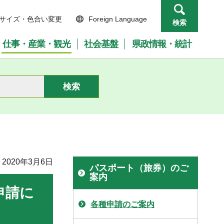
サイズ・色合い変更
Foreign Language
検索
仕事・産業・観光
社会基盤
県政情報・統計
2020年3月6日
パスポート（旅券）のご
案内
申請に
各種申請のご案内