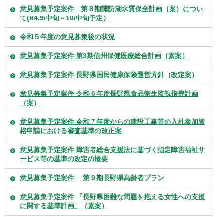
意見募集予定案件 第８期諏訪湖水質保全計画（案）につい
て(R4.9/中旬～10/中旬予定）
令和５年度の意見募集後の状況
意見募集予定案件 第3期信州保健医療総合計画（素案）
意見募集予定案件 長野県国民健康保険運営方針（改定案）
意見募集予定案件 令和６年度長野県食品衛生監視指導計画
（案）
意見募集予定案件 令和７年度からの建設工事等の入札参加資
格申請における審査基準の改正案
意見募集予定案件 障害者総合支援法に基づく指定障害福祉サ
ービス等の基準の改定の概要
意見募集予定案件 第９期長野県高齢者プラン
意見募集予定案件 「長野県困難な問題を抱える女性への支援
に関する基準計画」（素案）