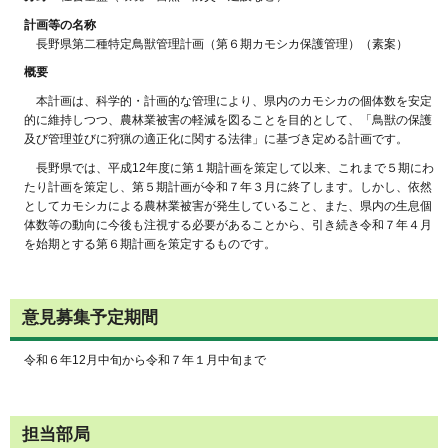
計画等の名称
長野県第二種特定鳥獣管理計画（第６期カモシカ保護管理）（素案）
概要
本計画は、科学的・計画的な管理により、県内のカモシカの個体数を安定
的に維持しつつ、農林業被害の軽減を図ることを目的として、「鳥獣の保護
及び管理並びに狩猟の適正化に関する法律」に基づき定める計画です。
長野県では、平成12年度に第１期計画を策定して以来、これまで５期にわ
たり計画を策定し、第５期計画が令和７年３月に終了します。しかし、依然
としてカモシカによる農林業被害が発生していること、また、県内の生息個
体数等の動向に今後も注視する必要があることから、引き続き令和７年４月
を始期とする第６期計画を策定するものです。
意見募集予定期間
令和６年12月中旬から令和７年１月中旬まで
担当部局