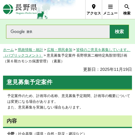
長野県Nagano Prefecture
アクセス
メニュー
検索
ホーム
>
県政情報・統計
>
広報・県民参加
>
皆様のご意見を募集しています。
（パブリックコメント）
> 意見募集予定案件 長野県第二種特定鳥獣管理計画
（第６期カモシカ保護管理）（素案）
更新日：2025年11月19日
意見募集予定案件
予定案件のため、計画等の名称、意見募集予定期間、計画等の概要について
は変更になる場合があります。
また、意見募集を実施しない場合もあります。
内容
分野
：社会基盤（環境・自然・防災・建設など）