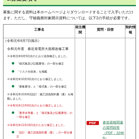
募集に関する資料は本ホームページよりダウンロードすることで入手いただけ
ます。ただし、守秘義務対象開示資料については、以下2の手続が必要です。
発注機
契約情
工事名
質問・回答
関
報
（令和元年8月7日掲示）
令和元年度
春近発電所大規模改修工事
※令和元年9月5日次のとおり追加修正しました。
「様式集及び記載要領」の一部を修正
「リスク分担表」を掲載
※令和元年10月3日次のとおり修正しました。
「募集要項」と「様式集」の一部を修正
※令和元年10月8日設計・施工請負契約書（案）を掲
載しました。
※令和元年12月6日次のとおり修正しました。
「要求水準書」と「様式集及び記載要領」の
一部を修正
参加資格関連
※令和元年12月16日次のとおり修正しました。
の質問回答
「設計・施工請負契約書（案）」の一部を修
（PDF：324K
正
B）