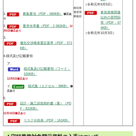
（令和元年9月5日）
南信発
参加資格関連
電管理
1.
募集要項（PDF：680KB）
修正あ
事務所
以外の質問回
り
答（PDF：47
2.
要求水準書（PDF：2,382KB）
12
4KB）
月6日修正あり
（令和元年10月3日）
3.
優先交渉権者選定基準（PDF：571
KB）
4.様式及び記載要領
ア.
様式集及び記載要領（ワード：
150KB）
12月6日修正あり
イ.
様式集（エクセル：38KB）
修
正あり
5.
設計・施工請負契約書（案）（PD
F：822KB）
12月16日修正あり
リスク分担表（PDF：161KB）