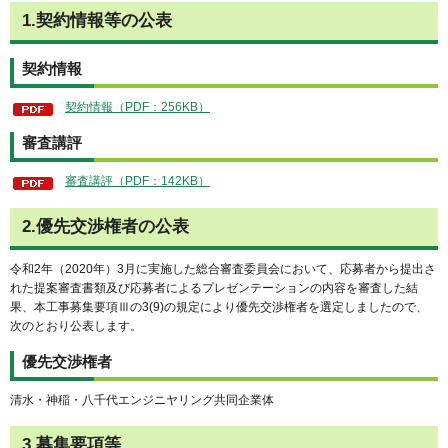
1.契約情報等の公表
契約情報
契約情報（PDF：256KB）
審査講評
審査講評（PDF：142KB）
2.優先交渉権者の公表
令和2年（2020年）3月に実施した総合審査委員会において、応募者から提出さ
れた提案審査書類及び応募者によるプレゼンテーションの内容を審査した結
果、本工事募集要項Ⅲの3(9)の規定により優先交渉権者を選定しましたので、
次のとおり公表します。
優先交渉権者
清水・神稲・八千代エンジニヤリング共同企業体
3.募集要項等