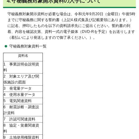
4.守秘義務対象開示資料の入手について
守秘義務対象開示資料が必要な場合は、令和元年9月20日（金曜日）午後5時
までに守秘義務に関する誓約書（上記4.様式集及び記載要領にあります。）
に記名、押印したものを以下の資料請求先にご提出ください。誓約書の到
着、内容を確認次第、資料一式の電子媒体（DVD-Rを予定）をお送りします
（着払いにより発送しますので御了承ください。）。
守秘義務対象資料一覧
資料名
1
事業説明会説明資
料
2
対象エリア及び関
係施設の図面
3
発電量データ
4
使用水量データ
5
電気関連資料
6
耐震診断・調査設
計資料
7
許認可関連資料
8
協定・覚書関連資
料
9
土地使用権限資料