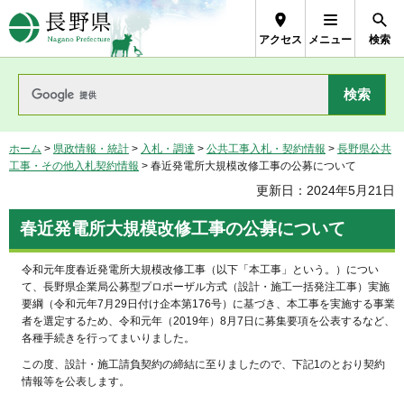
長野県Nagano Prefecture
アクセス
メニュー
検索
ホーム
>
県政情報・統計
>
入札・調達
>
公共工事入札・契約情報
>
長野県公共
工事・その他入札契約情報
> 春近発電所大規模改修工事の公募について
更新日：2024年5月21日
春近発電所大規模改修工事の公募について
令和元年度春近発電所大規模改修工事（以下「本工事」という。）につい
て、長野県企業局公募型プロポーザル方式（設計・施工一括発注工事）実施
要綱（令和元年7月29日付け企本第176号）に基づき、本工事を実施する事業
者を選定するため、令和元年（2019年）8月7日に募集要項を公表するなど、
各種手続きを行ってまいりました。
この度、設計・施工請負契約の締結に至りましたので、下記1のとおり契約
情報等を公表します。