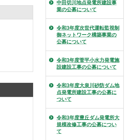
中田切川地点発電所建設事
業の公募について
令和3年度次世代運転監視制
御ネットワーク構築事業の
公募について
令和3年度菅平小水力発電施
設建設工事の公募について
令和3年度大泉川砂防ダム地
点発電所建設工事の公募に
ついて
令和3年度豊丘ダム発電所大
規模改修工事の公募につい
て