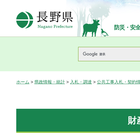
長野県Nagano Prefecture
防災・安
ホーム
>
県政情報・統計
>
入札・調達
>
公共工事入札・契約
財