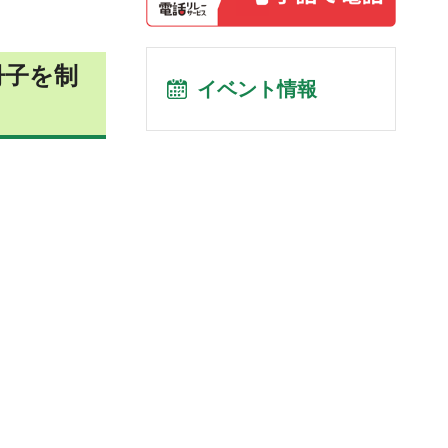
冊子を制
イベント情報
！