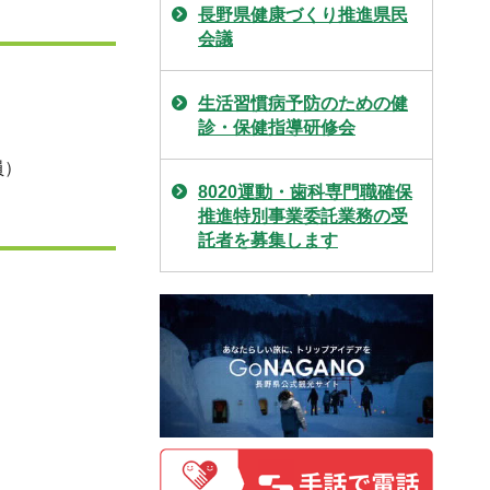
長野県健康づくり推進県民
会議
生活習慣病予防のための健
診・保健指導研修会
員）
8020運動・歯科専門職確保
推進特別事業委託業務の受
託者を募集します