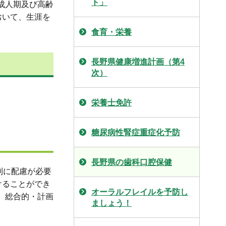
ト」
成人期及び高齢
おいて、生涯を
食育・栄養
長野県健康増進計画（第4
次）
栄養士免許
糖尿病性腎症重症化予防
長野県の歯科口腔保健
別に配慮が必要
けることができ
オーラルフレイルを予防し
、総合的・計画
ましょう！