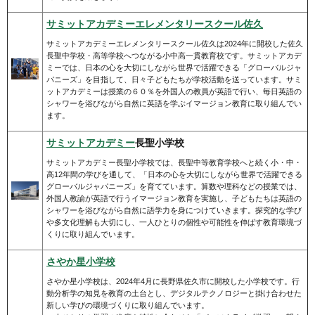
サミットアカデミーエレメンタリースクール佐久
サミットアカデミーエレメンタリースクール佐久は2024年に開校した佐久
長聖中学校・高等学校へつながる小中高一貫教育校です。サミットアカデ
ミーでは、日本の心を大切にしながら世界で活躍できる「グローバルジャ
パニーズ」を目指して、日々子どもたちが学校活動を送っています。サミ
ットアカデミーは授業の６０％を外国人の教員が英語で行い、毎日英語の
シャワーを浴びながら自然に英語を学ぶイマージョン教育に取り組んでい
ます。
サミットアカデミー
長聖小学校
サミットアカデミー長聖小学校では、長聖中等教育学校へと続く小・中・
高12年間の学びを通して、「日本の心を大切にしながら世界で活躍できる
グローバルジャパニーズ」を育てています。算数や理科などの授業では、
外国人教諭が英語で行うイマージョン教育を実施し、子どもたちは英語の
シャワーを浴びながら自然に語学力を身につけていきます。探究的な学び
や多文化理解も大切にし、一人ひとりの個性や可能性を伸ばす教育環境づ
くりに取り組んでいます。
さやか星小学校
さやか星小学校は、2024年4月に長野県佐久市に開校した小学校です。行
動分析学の知見を教育の土台とし、デジタルテクノロジーと掛け合わせた
新しい学びの環境づくりに取り組んでいます。