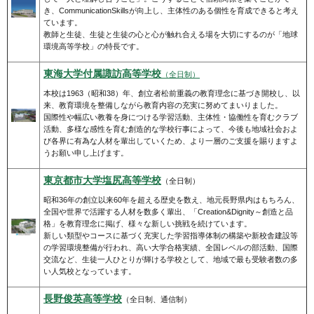
き、CommunicationSkillsが向上し、主体性のある個性を育成できると考え
ています。
教師と生徒、生徒と生徒の心と心が触れ合える場を大切にするのが「地球
環境高等学校」の特長です。
東海大学付属諏訪高等学校
（全日制）
本校は1963（昭和38）年、創立者松前重義の教育理念に基づき開校し、以
来、教育環境を整備しながら教育内容の充実に努めてまいりました。
国際性や幅広い教養を身につける学習活動、主体性・協働性を育むクラブ
活動、多様な感性を育む創造的な学校行事によって、今後も地域社会およ
び各界に有為な人材を輩出していくため、より一層のご支援を賜りますよ
うお願い申し上げます。
東京都市大学塩尻高等学校
（全日制）
昭和36年の創立以来60年を超える歴史を数え、地元長野県内はもちろん、
全国や世界で活躍する人材を数多く輩出、「Creation&Dignity～創造と品
格」を教育理念に掲げ、様々な新しい挑戦を続けています。
新しい類型やコースに基づく充実した学習指導体制の構築や新校舎建設等
の学習環境整備が行われ、高い大学合格実績、全国レベルの部活動、国際
交流など、生徒一人ひとりが輝ける学校として、地域で最も受験者数の多
い人気校となっています。
長野俊英高等学校
（全日制、通信制）