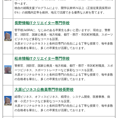
学べます。
独自の就職支援プログラムにより、開学以来95％以上（正規従業員採用10
0％）の就職内定率を維持。地元で活躍できる優秀な人材を育てます。
長野情報ITクリエイター専門学校
菅平校JaSRAに、なじみのある卒業生も多いと思いますが、現在は、警察
官、消防官、国家公務員・地方初級、都庁・県庁・市区町村職員、スポーツ
ビジネスなど多彩なコースを設置。
大原オリジナルテキストと各科目専門の先生による丁寧な授業で、毎年多数
の合格者を輩出し、多くの卒業生が活躍しております。
松本情報ITクリエイター専門学校
警察官、消防官、国家公務員・地方初級、都庁・県庁・市区町村職員、スポ
ーツビジネス、スポーツトレーナーなど多彩なコースを設置。
大原オリジナルテキストと各科目専門の先生による丁寧な授業で、毎年多数
の合格者を輩出し、多くの卒業生が活躍しております。
大原ビジネス公務員専門学校長野校
経理ビジネス、オフィスビジネス、税理士、システム開発、医療事務、病
棟・小児クラークなど多彩なコースを設置。
大原オリジナルテキストと各科目専門の先生による丁寧な授業で、毎年多数
の合格者を輩出し、多くの卒業生が活躍しております。