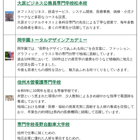
大原ビジネス公務員専門学校松本校
オフィスビジネス、鉄道サービス、システム開発、医療事務、病棟・小児ク
ラークなど多彩なコースを設置。
大原オリジナルテキストと各科目専門の先生による丁寧な授業で、毎年多数
の合格者を輩出し、多くの卒業生が活躍しております。
岡学園トータルデザインアカデミー
岡学園では、”長野をデザインであふれる街に“を合言葉に、ファッション、
グラフィック、イラスト等の専門分野で地域に貢献しています。
過去10年間において、150件ほどの産官学の連携を行うなど積極的に地元と
の交流を図ってきました。
今後も若者たちの感性を活かし、魅力あふれる街づくりをしていきます。
信州木曽看護専門学校
令和5年に10周年を迎える専修学校です。
木曽という恵まれた環境の中、少人数制によるきめ細やかな指導で看護師を
養成しております。
地域における保健・医療・福祉の発展充実に貢献する人材の養成を目指して
おり、卒業生の約9割は県内の医療機関に就職して活躍しています。
専門学校長野自動車大学校
信州で仕事に就くための、
地元企業に優れた人材を輩出するための、