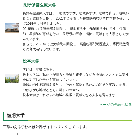
長野保健医療大学
長野保健医療大学は、「地域で学び、地域を学び、地域で育ち、地域が
育つ」教育を目指し、2001年に設置した長野医療技術専門学校を礎とし
て2015年に開学しました。
2019年には看護学部を開設し、理学療法士、作業療法士に加え、保健
師、看護師の育成を行い、長野県の医療、福祉に貢献する大学として歩
んでいます。
さらに、2021年には大学院を開設し、高度な専門職医療人、専門職教育
者の育成も行っています。
松本大学
学びは、地域にある。
松本大学は、私たちが暮らす地域と連携しながら地域の人とともに実社
会に対応した学びを実践しています。
地域の抱える課題を発見し、それを解決するための知見と実践力を身に
つけながら地域とともに新しい未来へ。
松本大学はこれからの地域の発展に貢献できる人材を育みます。
ページの先頭へ戻る
短期大学
下線のある学校名は外部サイトへリンクしています。