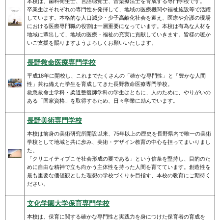
本校は、歯科衛生士、言語聴覚士、音楽療法士を育成する専門学校です。
卒業生はそれぞれの専門性を発揮して、地域の医療機関や福祉施設等で活躍
しています。本格的な人口減少・少子高齢化社会を迎え、医療や介護の現場
における医療専門職の役割は一層重要になっています。本校は有為な人材を
地域に輩出して、地域の医療・福祉の充実に貢献していきます。皆様の暖か
いご支援を賜りますようよろしくお願いいたします。
長野救命医療専門学校
平成18年に開校し、これまでたくさんの「確かな専門性」と「豊かな人間
性」兼ね備えた学生を育成してきた長野救命医療専門学校。
救急救命士学科・柔道整復師学科の学生はともに、人のために、やりがいの
ある「国家資格」を取得するため、日々学業に励んでいます。
長野美術専門学校
本校は前身の美術研究所開設以来、75年以上の歴史を長野県内で唯一の美術
学校として地域と共に歩み、美術・デザイン教育の中心を担ってまいりまし
た。
「クリエイティブこそ社会形成の要である」という信条を堅持し、目的のた
めに自由な精神で立ち向かう主体性を持った人間を育てています。創造性を
最も重要な価値観とした理想の学校づくりを目指す、本校の教育にご期待く
ださい。
文化学園大学保育専門学校
本校は、保育に関する確かな専門性と実践力を身につけた保育者の育成を