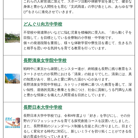
これらの人材育成に加えて、スポーツ活動や体験学習を通じて、健全な
身体と豊かな人間性をも育む『文武両道』の学び舎としれ、あらゆる“学
び”をさらに進化させていきます。
どんぐり向方中学校
不登校や発達障がいなどに悩む児童を積極的に受入れ、「自ら動く子を
目指して」を目標としている全寮制の小学校・中学校です。
個々の発達段階を重視し、様々な体験学習や寮生活を通じて、生きる力
と相手を思いやる気持ちを育てる教育を行っています。
長野清泉女学院中学校
戦時中に東京から疎開したシスター達が、終戦後も長野に残り教育をス
タートさせたのが長野における「清泉」の始まりでした。清泉には、真
の知恵があり、慈しみと愛に満ちた温かい心があります。
長野清泉女学院中学校は、カトリック精神に基づいた教育を通して、深
い知性、道徳的見識と教養とを身につけ、社会に貢献しうる円満な人格
と豊かな情操とを備えた人間育成を目的としています。
長野日本大学中学校
長野日本大学中学校では、令和4年度より「好き」を学びにし、その分
野のプロフェッショナルを育てる探究創造コースを設置いたしました。
また、長野県初のジェンダーレス制服も生徒と共に作りました。目まぐ
るしく変化する時代に対応し、新しいミライを切り拓くことができる生
徒の育成を行なっていきます。