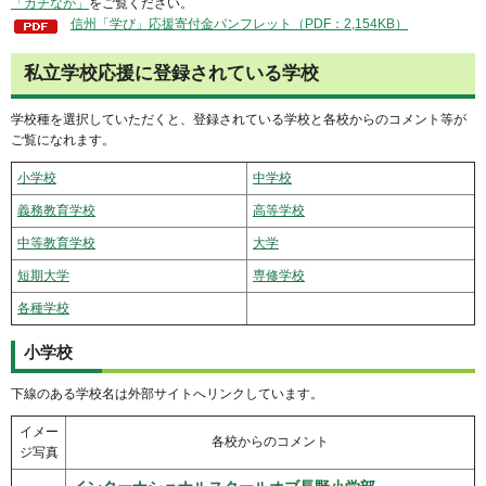
「ガチなが」
をご覧ください。
信州「学び」応援寄付金パンフレット（PDF：2,154KB）
私立学校応援に登録されている学校
学校種を選択していただくと、登録されている学校と各校からのコメント等が
ご覧になれます。
小学校
中学校
義務教育学校
高等学校
中等教育学校
大学
短期大学
専修学校
各種学校
小学校
下線のある学校名は外部サイトへリンクしています。
イメー
各校からのコメント
ジ写真