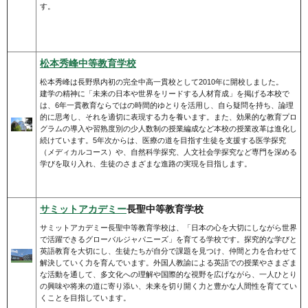
す。
松本秀峰中等教育学校
松本秀峰は長野県内初の完全中高一貫校として2010年に開校しました。
建学の精神に「未来の日本や世界をリードする人材育成」を掲げる本校で
は、6年一貫教育ならではの時間的ゆとりを活用し、自ら疑問を持ち、論理
的に思考し、それを適切に表現する力を養います。また、効果的な教育プロ
グラムの導入や習熟度別の少人数制の授業編成など本校の授業改革は進化し
続けています。5年次からは、医療の道を目指す生徒を支援する医学探究
（メディカルコース）や、自然科学探究、人文社会学探究など専門を深める
学びを取り入れ、生徒のさまざまな進路の実現を目指します。
サミットアカデミー
長聖中等教育学校
サミットアカデミー長聖中等教育学校は、「日本の心を大切にしながら世界
で活躍できるグローバルジャパニーズ」を育てる学校です。探究的な学びと
英語教育を大切にし、生徒たちが自分で課題を見つけ、仲間と力を合わせて
解決していく力を育んでいます。外国人教諭による英語での授業やさまざま
な活動を通して、多文化への理解や国際的な視野を広げながら、一人ひとり
の興味や将来の道に寄り添い、未来を切り開く力と豊かな人間性を育ててい
くことを目指しています。