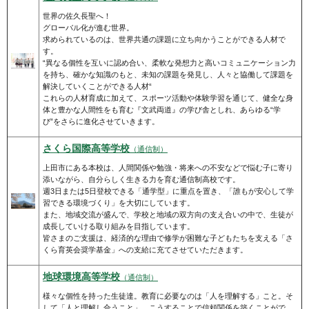
世界の佐久長聖へ！
グローバル化が進む世界。
求められているのは、世界共通の課題に立ち向かうことができる人材で
す。
“異なる個性を互いに認め合い、柔軟な発想力と高いコミュニケーション力
を持ち、確かな知識のもと、未知の課題を発見し、人々と協働して課題を
解決していくことができる人材“
これらの人材育成に加えて、スポーツ活動や体験学習を通じて、健全な身
体と豊かな人間性をも育む『文武両道』の学び舎としれ、あらゆる“学
び”をさらに進化させていきます。
さくら国際高等学校
（通信制）
上田市にある本校は、人間関係や勉強・将来への不安などで悩む子に寄り
添いながら、自分らしく生きる力を育む通信制高校です。
週3日または5日登校できる「通学型」に重点を置き、「誰もが安心して学
習できる環境づくり」を大切にしています。
また、地域交流が盛んで、学校と地域の双方向の支え合いの中で、生徒が
成長していける取り組みを目指しています。
皆さまのご支援は、経済的な理由で修学が困難な子どもたちを支える「さ
くら育英会奨学基金」への支給に充てさせていただきます。
地球環境高等学校
（通信制）
様々な個性を持った生徒達。教育に必要なのは「人を理解する」こと。そ
して「人と理解し合うこと」。こうすることで信頼関係を築くことがで