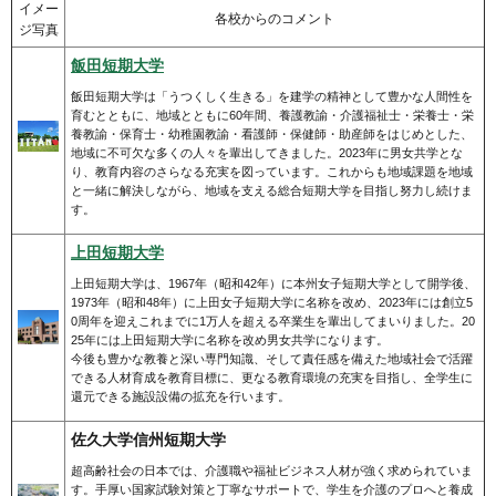
イメー
各校からのコメント
ジ写真
飯田短期大学
飯田短期大学は「うつくしく生きる」を建学の精神として豊かな人間性を
育むとともに、地域とともに60年間、養護教諭・介護福祉士・栄養士・栄
養教諭・保育士・幼稚園教諭・看護師・保健師・助産師をはじめとした、
地域に不可欠な多くの人々を輩出してきました。2023年に男女共学とな
り、教育内容のさらなる充実を図っています。これからも地域課題を地域
と一緒に解決しながら、地域を支える総合短期大学を目指し努力し続けま
す。
上田短期大学
上田短期大学は、1967年（昭和42年）に本州女子短期大学として開学後、
1973年（昭和48年）に上田女子短期大学に名称を改め、2023年には創立5
0周年を迎えこれまでに1万人を超える卒業生を輩出してまいりました。20
25年には上田短期大学に名称を改め男女共学になります。
今後も豊かな教養と深い専門知識、そして責任感を備えた地域社会で活躍
できる人材育成を教育目標に、更なる教育環境の充実を目指し、全学生に
還元できる施設設備の拡充を行います。
佐久大学信州短期大学
超高齢社会の日本では、介護職や福祉ビジネス人材が強く求められていま
す。手厚い国家試験対策と丁寧なサポートで、学生を介護のプロへと養成