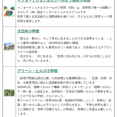
インターナショナルスクールオブ長野小学部
インターナショナルスクールオブ長野（ISN）は、長野県で唯一の国際バ
カロレア（IB）認定インターナショナルスクールです。
世界で通じる言語能力と国際感覚を身につけ、子どもたちに世界という選
択肢を提供します。
大日向小学校
「誰もが、豊かに、そして幸せに生きることのできる世界をつくる。」と
いう建学の精神のもと、2019年佐久穂町に開校。
学習指導要領に基づいた教育を行う一条校であり、日本初のイエナプラン
スクール認定校。
「自立する」「共に生きる」「世界に目を向ける」の3つを大切にしなが
ら、共に学んでいきます。
グリーン・ヒルズ小学校
「妙高戸隠連山国立公園」の自然豊かな飯綱高原から、「五感・自律・共
生」を教育理念に据えた課題解決型の学びを展開しています。
2024年1月、国際バカロレア機構（本部ジュネーヴ）より「国際バカロレ
ア（IB）校」に認定され、信州初の「日本語で国際バカロレア教育を学ぶ
ことができる小学校」となりました。
IBワールドスクール（世界160か国・地域約5700校）として、探求心・知
識・思いやりに富んだ子どもとしての育ちを支え、「平和な世界を築くこ
とに貢献する、世界で活躍する人」の育成に、皆様のご支援をお願いいた
します。