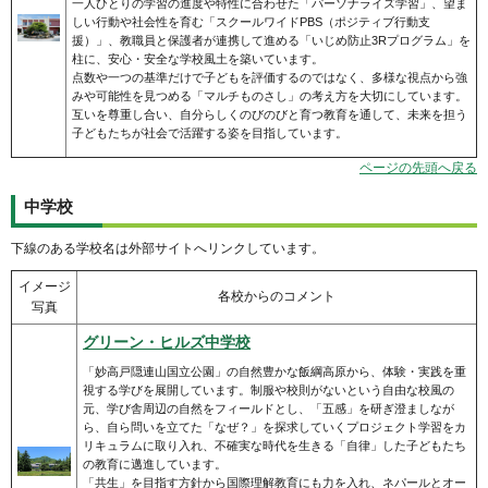
一人ひとりの学習の進度や特性に合わせた「パーソナライズ学習」、望ま
しい行動や社会性を育む「スクールワイドPBS（ポジティブ行動支
援）」、教職員と保護者が連携して進める「いじめ防止3Rプログラム」を
柱に、安心・安全な学校風土を築いています。
点数や一つの基準だけで子どもを評価するのではなく、多様な視点から強
みや可能性を見つめる「マルチものさし」の考え方を大切にしています。
互いを尊重し合い、自分らしくのびのびと育つ教育を通して、未来を担う
子どもたちが社会で活躍する姿を目指しています。
ページの先頭へ戻る
中学校
下線のある学校名は外部サイトへリンクしています。
イメージ
各校からのコメント
写真
グリーン・ヒルズ中学校
「妙高戸隠連山国立公園」の自然豊かな飯綱高原から、体験・実践を重
視する学びを展開しています。制服や校則がないという自由な校風の
元、学び舎周辺の自然をフィールドとし、「五感」を研ぎ澄ましなが
ら、自ら問いを立てた「なぜ？」を探求していくプロジェクト学習をカ
リキュラムに取り入れ、不確実な時代を生きる「自律」した子どもたち
の教育に邁進しています。
「共生」を目指す方針から国際理解教育にも力を入れ、ネパールとオー