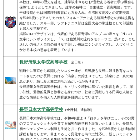
本校は、60年の歴史を越え、建学以来今もなお“意欲ある若者に学ぶ機会を
保障”しようとしてきました。建学の精神は「自主独立・質実剛健」です。
平成後期からは国際理解教育にも力を入れ、台湾国立高校との定期交流、
令和4年度にはアメリカのカリフォルニア州にある短期大学との姉妹提携を
結びました。スキー部、ソフトテニス部は全国大会の常連校として部活動
も盛んな学校です。
掲載のロゴデザインは、代表的である長野県のアルプスの峰々を「N」の
文字にシンボライズし、「S」は信濃川の流れをモチーフに、悠々と、また
逞しい力強さと自然の織りなす美しい曲線にシンボライズし、人づくりに
かける本校の意志を表現しています。
長野清泉女学院高等学校
（全日制）
戦時中に東京から疎開したシスター達が、終戦後も長野に残り教育をスタ
ートさせたのが長野における「清泉」の始まりでした。清泉には、真の知
恵があり、慈しみと愛に満ちた温かい心があります。
長野清泉女学院高等学校は、カトリック精神に基づいた教育を通して、深
い知性、道徳的見識と教養とを身につけ、社会に貢献しうる円満な人格と
豊かな情操とを備えた人間育成を目的としています。
長野日本大学高等学校
（全日制、通信制）
長野日本大学高等学校では、令和4年度より「好き」を学びにし、その分野
のプロフェッショナルを育てる探究創造学科を設置いたしました。長野県
初のジェンダーレス制服も生徒と共に作りました。令和5年度からは通信制
課程も始まります。目まぐるしく変化する時代に対応し、新しいミライを
切り拓くことができる生徒の育成を行なっていきます。