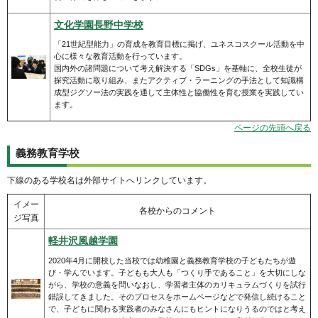
文化学園長野中学校
「21世紀型能力」の育成を教育目標に掲げ、ユネスコスクール活動を中
心に様々な教育活動を行っています。
国内外の諸問題について考え解決する「SDGs」を基軸に、全校生徒が
探究活動に取り組み、またアクティブ・ラーニングの手法として知識構
成型ジグソー法の実践を通して主体性と協働性を育む授業を実践してい
ます。
ページの先頭へ戻る
義務教育学校
下線のある学校名は外部サイトへリンクしています。
イメー
各校からのコメント
ジ写真
軽井沢風越学園
2020年4月に開校した当校では幼稚園と義務教育学校の子どもたちが遊
び・学んでいます。子どもも大人も「つくり手であること」を大切にしな
がら、学校の意義を問いなおし、学習者主体のカリキュラムづくりを試行
錯誤してきました。そのプロセスをホームページなどで発信し続けること
で、子どもに関わる実践者のみなさんにもヒントになりうるのではと考え