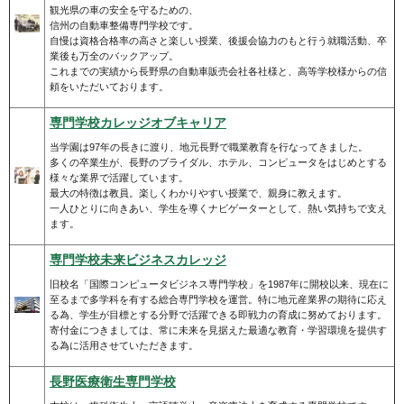
観光県の車の安全を守るための、
信州の自動車整備専門学校です。
自慢は資格合格率の高さと楽しい授業、後援会協力のもと行う就職活動、卒
業後も万全のバックアップ。
これまでの実績から長野県の自動車販売会社各社様と、高等学校様からの信
頼をいただいております。
専門学校カレッジオブキャリア
当学園は97年の長きに渡り、地元長野で職業教育を行なってきました。
多くの卒業生が、長野のブライダル、ホテル、コンピュータをはじめとする
様々な業界で活躍しています。
最大の特徴は教員。楽しくわかりやすい授業で、親身に教えます。
一人ひとりに向きあい、学生を導くナビゲーターとして、熱い気持ちで支え
ます。
専門学校未来ビジネスカレッジ
旧校名「国際コンピュータビジネス専門学校」を1987年に開校以来、現在に
至るまで多学科を有する総合専門学校を運営。特に地元産業界の期待に応え
る為、学生が目標とする分野で活躍できる即戦力の育成に努めております。
寄付金につきましては、常に未来を見据えた最適な教育・学習環境を提供す
る為に活用させていただきます。
長野医療衛生専門学校