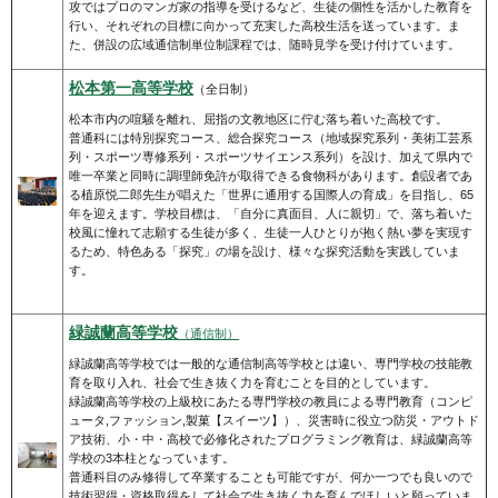
攻ではプロのマンガ家の指導を受けるなど、生徒の個性を活かした教育を
行い、それぞれの目標に向かって充実した高校生活を送っています。ま
た、併設の広域通信制単位制課程では、随時見学を受け付けています。
松本第一
高等学校
（全日制）
松本市内の喧騒を離れ、屈指の文教地区に佇む落ち着いた高校です。
普通科には特別探究コース、総合探究コース（地域探究系列・美術工芸系
列・スポーツ専修系列・スポーツサイエンス系列）を設け、加えて県内で
唯一卒業と同時に調理師免許が取得できる食物科があります。創設者であ
る植原悦二郎先生が唱えた「世界に通用する国際人の育成」を目指し、65
年を迎えます。学校目標は、「自分に真面目、人に親切」で、落ち着いた
校風に憧れて志願する生徒が多く、生徒一人ひとりが抱く熱い夢を実現す
るため、特色ある「探究」の場を設け、様々な探究活動を実践していま
す。
緑誠蘭高等学校
（通信制）
緑誠蘭高等学校では一般的な通信制高等学校とは違い、専門学校の技能教
育を取り入れ、社会で生き抜く力を育むことを目的としています。
緑誠蘭高等学校の上級校にあたる専門学校の教員による専門教育（コンピ
ュータ,ファッション,製菓【スイーツ】）、災害時に役立つ防災・アウトド
ア技術、小・中・高校で必修化されたプログラミング教育は、緑誠蘭高等
学校の3本柱となっています。
普通科目のみ修得して卒業することも可能ですが、何か一つでも良いので
技術習得・資格取得をして社会で生き抜く力を育んでほしいと願っていま