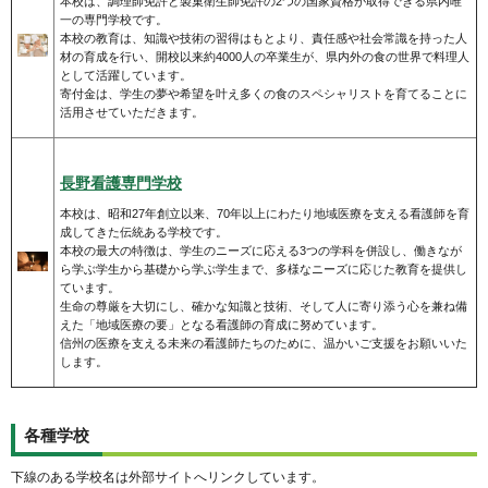
本校は、調理師免許と製菓衛生師免許の2つの国家資格が取得できる県内唯
一の専門学校です。
本校の教育は、知識や技術の習得はもとより、責任感や社会常識を持った人
材の育成を行い、開校以来約4000人の卒業生が、県内外の食の世界で料理人
として活躍しています。
寄付金は、学生の夢や希望を叶え多くの食のスペシャリストを育てることに
活用させていただきます。
長野看護専門学校
本校は、昭和27年創立以来、70年以上にわたり地域医療を支える看護師を育
成してきた伝統ある学校です。
本校の最大の特徴は、学生のニーズに応える3つの学科を併設し、働きなが
ら学ぶ学生から基礎から学ぶ学生まで、多様なニーズに応じた教育を提供し
ています。
生命の尊厳を大切にし、確かな知識と技術、そして人に寄り添う心を兼ね備
えた「地域医療の要」となる看護師の育成に努めています。
信州の医療を支える未来の看護師たちのために、温かいご支援をお願いいた
します。
各種学校
下線のある学校名は外部サイトへリンクしています。