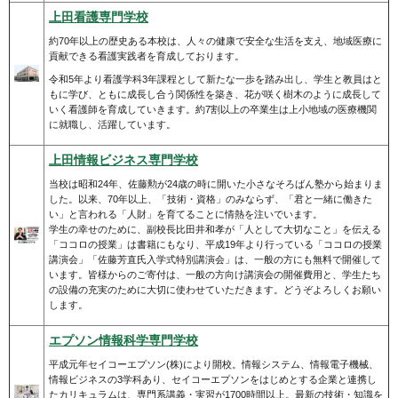
上田看護専門学校
約70年以上の歴史ある本校は、人々の健康で安全な生活を支え、地域医療に
貢献できる看護実践者を育成しております。
令和5年より看護学科3年課程として新たな一歩を踏み出し、学生と教員はと
もに学び、ともに成長し合う関係性を築き、花が咲く樹木のように成長して
いく看護師を育成していきます。約7割以上の卒業生は上小地域の医療機関
に就職し、活躍しています。
上田情報ビジネス専門学校
当校は昭和24年、佐藤勲が24歳の時に開いた小さなそろばん塾から始まりま
した。以来、70年以上、「技術・資格」のみならず、「君と一緒に働きた
い」と言われる「人財」を育てることに情熱を注いでいます。
学生の幸せのために、副校長比田井和孝が「人として大切なこと」を伝える
「ココロの授業」は書籍にもなり、平成19年より行っている「ココロの授業
講演会」「佐藤芳直氏入学式特別講演会」は、一般の方にも無料で開催して
います。皆様からのご寄付は、一般の方向け講演会の開催費用と、学生たち
の設備の充実のために大切に使わせていただきます。どうぞよろしくお願い
します。
エプソン情報科学専門学校
平成元年セイコーエプソン(株)により開校。情報システム、情報電子機械、
情報ビジネスの3学科あり、セイコーエプソンをはじめとする企業と連携し
たカリキュラムは、専門系講義・実習が1700時間以上。最新の技術・知識を