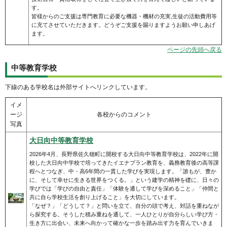
す。
皆様からのご支援は専門教育に必要な機器・機材の充実,生徒の活動費用等
に充てさせていただきます。どうぞご支援を賜りますようお願い申しあげ
ます。
ページの先頭へ戻る
中等教育学校
下線のある学校名は外部サイトへリンクしています。
イメ
ージ
各校からのコメント
写真
大日向中等教育学校
2026年4月、長野県佐久穂町に開校する大日向中等教育学校は、2022年に開
校した大日向中学校で培ってきたイエナプラン教育を、義務教育後の高等課
程へとつなぎ、中・高6年間の一貫した学びを実現します。「誰もが、豊か
に、そして幸せに生きる世界をつくる。」という建学の精神を礎に、日々の
学びでは「学びの自由と責任」「体験を通して学びを深めること」「仲間と
共に自ら学校生活を創り上げること」を大切にしています。
「なぜ？」「どうして？」と問いを立て、自分の頭で考え、対話を重ねなが
ら探究する。そうした積み重ねを通して、一人ひとりが自分らしい学び方・
生き方に出会い、未来へ向かって確かな一歩を踏み出す力を育んでいきま