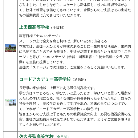
ざりました。しかしながら、スケートも新体操も、校内に練習設備がな
く、校外で練習を余儀なくされています。皆様からのご支援はその生徒た
ちの活動費用に充てさせていただきます。
上田西高等学校
（全日制）
教育目標「4つのステージ」
ステージの上で全力を出し切れば、新しい自分に出会える！
本校では、生徒一人ひとりが興味のあることに一生懸命取り組み、主体的
に活動することのできる領域を、生徒が活躍する舞台という意味で「ステ
ージ」と呼び、4つのステージ（学習・国際教育・生徒会活動・クラブ活
動）を生徒に提供しています。
生徒の「ステージ」での活動に、ご支援をよろしくお願いいたします。
コードアカデミー高等学校
（通信制）
長野県の東信地域、上田市にある通信制高校です。
学び方は１つじゃない。学びたいと思ったとき、学びたいと思った場所が
わたしの学び場になる。様々な個性や特長を持った子どもたちが、自らの
特長を理解し、高校生活を通して学びを深め、将来の自立につなげてい
く。それが「コードアカデミー高等学校」の特色です。
皆さまからのご支援は子どもたちの教育施設の向上、必要な機器設備の充
実、生徒の活動費用等に充てさせていただきます。どうぞご支援を賜りま
すようお願い申し上げます。
佐久長聖高等学校
（全日制）