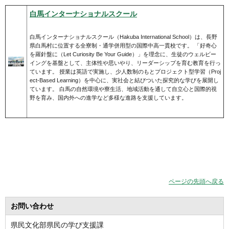
白馬インターナショナルスクール
白馬インターナショナルスクール（Hakuba International School）は、長野
県白馬村に位置する全寮制・通学併用型の国際中高一貫校です。 「好奇心
を羅針盤に（Let Curiosity Be Your Guide）」を理念に、生徒のウェルビー
イングを基盤として、主体性や思いやり、リーダーシップを育む教育を行っ
ています。 授業は英語で実施し、少人数制のもとプロジェクト型学習（Proj
ect-Based Learning）を中心に、実社会と結びついた探究的な学びを展開し
ています。 白馬の自然環境や寮生活、地域活動を通して自立心と国際的視
野を育み、国内外への進学など多様な進路を支援しています。
ページの先頭へ戻る
お問い合わせ
県民文化部県民の学び支援課