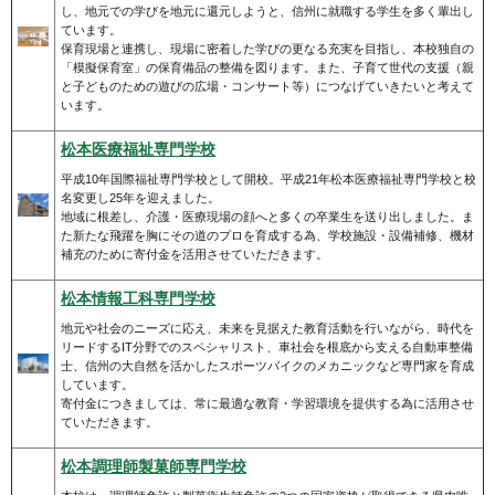
し、地元での学びを地元に還元しようと、信州に就職する学生を多く輩出し
ています。
保育現場と連携し、現場に密着した学びの更なる充実を目指し、本校独自の
「模擬保育室」の保育備品の整備を図ります。また、子育て世代の支援（親
と子どものための遊びの広場・コンサート等）につなげていきたいと考えて
います。
松本医療福祉専門学校
平成10年国際福祉専門学校として開校。平成21年松本医療福祉専門学校と校
名変更し25年を迎えました。
地域に根差し、介護・医療現場の顔へと多くの卒業生を送り出しました。ま
た新たな飛躍を胸にその道のプロを育成する為、学校施設・設備補修、機材
補充のために寄付金を活用させていただきます。
松本情報工科専門学校
地元や社会のニーズに応え、未来を見据えた教育活動を行いながら、時代を
リードするIT分野でのスペシャリスト、車社会を根底から支える自動車整備
士、信州の大自然を活かしたスポーツバイクのメカニックなど専門家を育成
しています。
寄付金につきましては、常に最適な教育・学習環境を提供する為に活用させ
ていただきます。
松本調理師製菓師専門学校