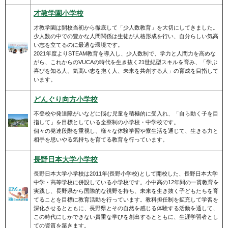
才教学園小学校
才教学園は開校当初から徹底して「少人数教育」を大切にしてきました。
少人数の中での豊かな人間関係は生徒が人格形成を行い、自分らしい気高
い志を立てるのに最適な環境です。
2021年度よりSTEAM教育を導入し、少人数制で、学力と人間力を高めな
がら、これからのVUCAの時代を生き抜く21世紀型スキルを育み、「学ぶ
喜びを知る人、気高い志を抱く人、未来を共創する人」の育成を目指して
います。
どんぐり向方小学校
不登校や発達障がいなどに悩む児童を積極的に受入れ、「自ら動く子を目
指して」を目標としている全寮制の小学校・中学校です。
個々の発達段階を重視し、様々な体験学習や寮生活を通じて、生きる力と
相手を思いやる気持ちを育てる教育を行っています。
長野日本大学小学校
長野日本大学小学校は2011年(長野小学校)として開校した、長野日本大学
中学・高等学校に併設している小学校です。小中高の12年間の一貫教育を
実践し、長野県から国際的な視野を持ち、未来を生き抜く子どもたちを育
てることを目標に教育活動を行っています。教科担任制を拡充して学習を
深化させるとともに、長野県とその自然を感じる体験する活動を通して、
この時代にしかできない貴重な学びを創出するとともに、生涯学習者とし
ての資質を築きます。