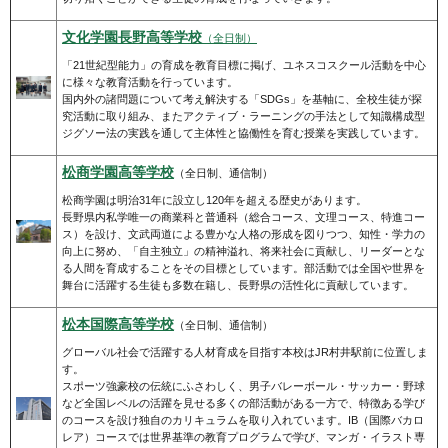
文化学園長野高等学校
（全日制）
「21世紀型能力」の育成を教育目標に掲げ、ユネスコスクール活動を中心
に様々な教育活動を行っています。
国内外の諸問題について考え解決する「SDGs」を基軸に、全校生徒が探
究活動に取り組み、またアクティブ・ラーニングの手法として知識構成型
ジグソー法の実践を通して主体性と協働性を育む授業を実践しています。
松商学園高等学校
（全日制、通信制）
松商学園は明治31年に設立し120年を超える歴史があります。
長野県内私学唯一の商業科と普通科（総合コース、文理コース、特進コー
ス）を設け、文武両道による豊かな人格の形成を図りつつ、知性・学力の
向上に努め、「自主独立」の精神溢れ、将来社会に貢献し、リーダーとな
る人間を育成することをその目標としています。部活動では全国や世界を
舞台に活躍する生徒も多数在籍し、長野県の活性化に貢献しています。
松本国際高等学校
（全日制、通信制）
グローバル社会で活躍する人材育成を目指す本校はJR村井駅前に位置しま
す。
スポーツ強豪校の伝統にふさわしく、男子バレーボール・サッカー・野球
など全国レベルの活躍を見せる多くの部活動がある一方で、特徴ある学び
のコースを設け独自のカリキュラムを取り入れています。IB（国際バカロ
レア）コースでは世界基準の教育プログラムで学び、マンガ・イラスト専