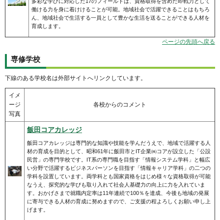
多彩な学びに対応した17のフィールドは、資格取得を含めた即戦力として
働ける力を身に着けけることが可能。地域社会で活躍できることはもちろ
ん、地域社会で生活する一員として豊かな生活を送ることができる人材を
育成します。
ページの先頭へ戻る
専修学校
下線のある学校名は外部サイトへリンクしています。
イメ
ージ
各校からのコメント
写真
飯田コアカレッジ
飯田コアカレッジは専門的な知識や技能を学んだうえで、地域で活躍する人
材の育成を目的として、昭和61年に飯田市とIT企業㈱コアが設立した「公設
民営」の専門学校です。IT系の専門職を目指す「情報システム学科」と幅広
い分野で活躍するビジネスパーソンを目指す「情報キャリア学科」の二つの
学科を設置しています。両学科とも国家資格をはじめ様々な資格取得が可能
なうえ、探究的な学びも取り入れて社会人基礎力の向上に力を入れていま
す。おかげさまで就職内定率は11年連続で100％を達成、今後も地域の発展
に寄与できる人材の育成に努めますので、ご支援の程よろしくお願い申し上
げます。