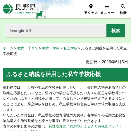
長野県Nagano Prefecture
アクセス
メニュー
検索
ホーム
>
教育・子育て
>
教育・学校
>
私立学校
> ふるさと納税を活用した私立
学校応援
更新日：2026年6月3日
ふるさと納税を活用した私立学校応援
長野県では、「母校や地元の学校を応援したい」、「長野県の特色ある学びの
取組を応援したい」など、県内での学びを応援したい方々の意思を学校等につ
なぐため、ふるさと納税を活用して、応援したい学校等を指定できるようにす
ることにより、県立学校をはじめ、私立学校や特色ある学びの場の取組を支援
します。
いただいた寄付金は、私立学校の教育環境の充実や、各学校での活動に必要な
物品購入や施設整備など様々な事業に役立たせていただきます。
寄付のお申し出等の詳細は、
長野県直営『共創型』ふるさと納税受付サイト