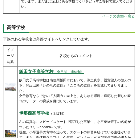
ています。まだまだ途上にある学校づくりをどうぞご寄付で支えてくださ
い。
ページの先頭へ戻る
高等学校
下線のある学校名は外部サイトへリンクしています。
イメ
ージ
各校からのコメント
写真
飯田女子高等学校
（全日制、通信制）
飯田女子高等学校は南信州飯田市において、浄土真宗、親鸞聖人の教えの
下、開設以来「いのちの教育」「こころの教育」を実践してまいりまし
た。
女子教育ならではの「人間力」向上と、あらゆる環境に適応した新しい時
代のリーダーの育成を目指しています。
伊那西高等学校
（全日制）
左の写真は、スピードスケートで活躍した卒業生、小平奈緒選手の名前が
ついたユリ～Kodaira～です。
現在、小平選手の背中を追って、スケートの練習を続けている生徒がいま
す。また、新体操クラブは、今年度、インターハイ及び国体で準優勝をか