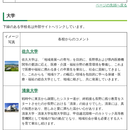
ページの先頭へ戻る
大学
下線のある学校名は外部サイトへリンクしています。
イメージ
各校からのコメント
写真
佐久大学
佐久大学は、「地域発展への寄与」を目的に、長野県および県内医療機
関等の要請に応え、医療・介護・福祉分野の教育環境を整備し、これま
で医療や福祉に携わる多くの卒業生を輩出し、社会に貢献してきまし
た。これからも「地域ケア」の幅広い領域を包括的に学べる保健・医
療・福祉の総合大学として、地域に根ざし、共に発展していきます。
清泉大学
戦時中に東京から疎開したシスター達が、終戦後も長野に残り教育をス
タートさせたのが長野における「清泉」の始まりでした。清泉には、真
の知恵があり、慈しみと愛に満ちた温かい心があります。
清泉大学・清泉大学短期大学部は、甲信越北陸唯一のカトリック高等教
育機関として地域の“知の拠点”となり、地域社会が最も必要とする人々
を育て輩出し続けます。