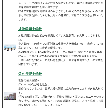
ストラリアとの学校交流の計画も進めています。異なる価値観の中に共
生を見出す素地力を養い育てます。
昨今の世界情勢や地球環境の目まぐるしい変化の中を生きるための「強
さと柔軟性を持った子どもたち」の育成に、皆様のご支援をお願いいた
します。
才教学園中学校
才教学園は開校当初から徹底して「少人数教育」を大切にしてきまし
た。
少人数の中での豊かな人間関係は生徒が人格形成を行い、自分らしい気
高い志を立てるのに最適な環境です。
2021年度よりSTEAM教育を導入し、少人数制で、学力と人間力を高め
ながら、これからのVUCAの時代を生き抜く21世紀型スキルを育み、
「学ぶ喜びを知る人、気高い志を抱く人、未来を共創する人」の育成を
目指しています。
佐久長聖中学校
世界の佐久長聖へ！
グローバル化が進む世界。
求められているのは、世界共通の課題に立ち向かうことができる人材で
す。
“異なる個性を互いに認め合い、柔軟な発想力と高いコミュニケーション
力を持ち、確かな知識のもと、未知の課題を発見し、人々と協働して課
題を解決していくことができる人材“