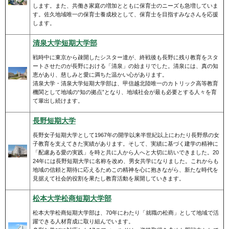
します。また、共働き家庭の増加とともに保育士のニーズも急増していま
す。佐久地域唯一の保育士養成校として、保育士を目指すみなさんを応援
します。
清泉大学短期大学部
戦時中に東京から疎開したシスター達が、終戦後も長野に残り教育をスタ
ートさせたのが長野における「清泉」の始まりでした。清泉には、真の知
恵があり、慈しみと愛に満ちた温かい心があります。
清泉大学・清泉大学短期大学部は、甲信越北陸唯一のカトリック高等教育
機関として地域の“知の拠点”となり、地域社会が最も必要とする人々を育
て輩出し続けます。
長野短期大学
長野女子短期大学として1967年の開学以来半世紀以上にわたり長野県の女
子教育を支えてきた実績があります。そして、実績に基づく建学の精神に
「配慮ある愛の実践」を時と共に人から人へと大切に紡いできました。20
24年には長野短期大学に名称を改め、男女共学になりました。これからも
地域の信頼と期待に応えるためこの精神を心に抱きながら、新たな時代を
見据えて社会的役割を果たし教育活動を展開していきます。
松本大学松商短期大学部
松本大学松商短期大学部は、70年にわたり「就職の松商」として地域で活
躍できる人材育成に取り組んでいます。