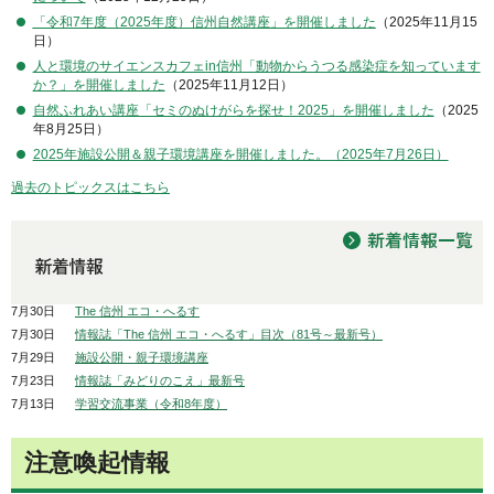
「令和7年度（2025年度）信州自然講座」を開催しました
（2025年11月15
日）
人と環境のサイエンスカフェin信州「動物からうつる感染症を知っています
か？」を開催しました
（2025年11月12日）
自然ふれあい講座「セミのぬけがらを探せ！2025」を開催しました
（2025
年8月25日）
2025年施設公開＆親子環境講座を開催しました。（2025年7月26日）
過去のトピックスはこちら
7月30日
The 信州 エコ・へるす
7月30日
情報誌「The 信州 エコ・へるす」目次（81号～最新号）
7月29日
施設公開・親子環境講座
7月23日
情報誌「みどりのこえ」最新号
7月13日
学習交流事業（令和8年度）
注意喚起情報