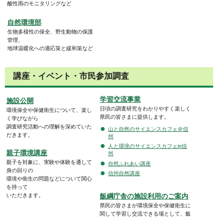
酸性雨のモニタリングなど
自然環境部
生物多様性の保全、野生動物の保護
管理、
地球温暖化への適応策と緩和策など
講座・イベント・市民参加調査
学習交流事業
施設公開
日頃の調査研究をわかりやすく楽しく
環境保全や保健衛生について、楽し
県民の皆さまに提供します。
く学びながら
調査研究活動への理解を深めていた
山と自然のサイエンスカフェ＠信
だきます。
州
人と環境のサイエンスカフェin信
親子環境講座
州
親子を対象に、実験や体験を通して
自然ふれあい講座
身の回りの
信州自然講座
環境や衛生の問題などについて関心
を持って
飯綱庁舎の施設利用のご案内
いただきます。
県民の皆さまが環境保全や保健衛生に
関して学習し交流できる場として、飯