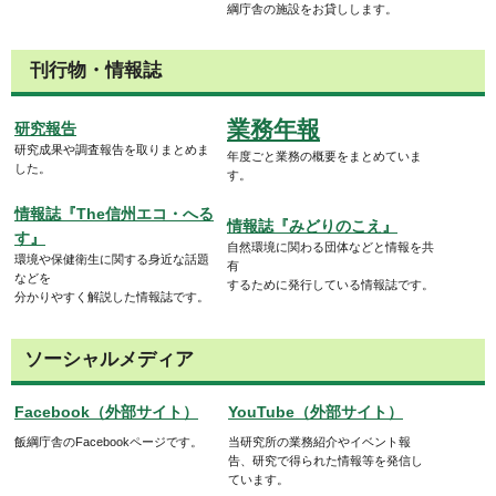
綱庁舎の施設をお貸しします。
刊行物・情報誌
業務年報
研究報告
研究成果や調査報告を取りまとめま
年度ごと業務の概要をまとめていま
した。
す。
情報誌『The信州エコ・へる
情報誌『みどりのこえ』
す』
自然環境に関わる団体などと情報を共
環境や保健衛生に関する身近な話題
有
などを
するために発行している情報誌です。
分かりやすく解説した情報誌です。
ソーシャルメディア
Facebook（外部サイト）
YouTube（外部サイト）
飯綱庁舎のFacebookページです。
当研究所の業務紹介やイベント報
告、研究で得られた情報等を発信し
ています。