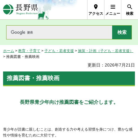
長野県Nagano Prefecture
アクセス
メニュー
検索
ホーム
>
教育・子育て
>
子ども・若者支援
>
施策・計画（子ども・若者支援）
> 推薦図書・推薦映画
更新日：2026年7月21日
推薦図書・推薦映画
長野県青少年向け
推薦図書をご紹介します。
青少年が読書に親しむことは、創造する力や考える習慣を身につけ、豊かな感
性や情操を育むために大切です。