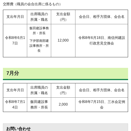
交際費（職員の会合出席に係るもの）
出席職員の
支出金額
支出年月日
会合日、相手方団体、会合名
所属・職名
（円）
飯田建設事務
所・所長
令和8年6月1
令和8年6月18日、南信州建設
12,000
下伊那南部建
7日
行政意見交換会
設事務所・所
長
7月分
出席職員の
支出金額
支出年月日
会合日、相手方団体、会合名
所属・職名
（円）
令和8年7月1
飯田建設事
令和8年7月15日、三水会定例
2,000
4日
務所・所長
会
お問い合わせ