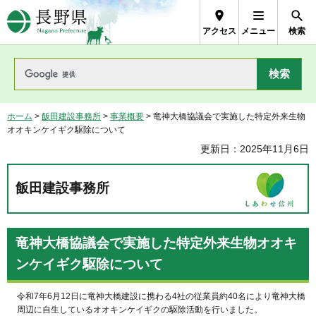
長野県Nagano Prefecture
アクセス
メニュー
検索
ホーム
>
飯田建設事務所
>
事業概要
> 竜神大橋協議会で実施した特定外来生物
オオキンケイギク駆除について
更新日：2025年11月6日
飯田建設事務所
竜神大橋協議会で実施した特定外来生物オオキ
ンケイギク駆除について
令和7年6月12日に竜神大橋建設に携わる4社の従業員約40名により竜神大橋
周辺に自生しているオオキンケイギクの駆除活動を行いました。