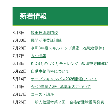
新着情報
8月3日
飯田技術専門校
7月30日
民間活用委託訓練
7月28日
令和8年度スキルアップ講座（在職者訓練）
7月7日
入札情報
6月8日
KIDSものづくりチャレンジin飯田技専開催
5月22日
自動車整備科について
5月14日
オープンキャンパス2026開催について
4月6日
令和9年度入校生募集案内について
2月17日
コース・講座
1月26日
一般入校選考第２回 合格者受験番号発表