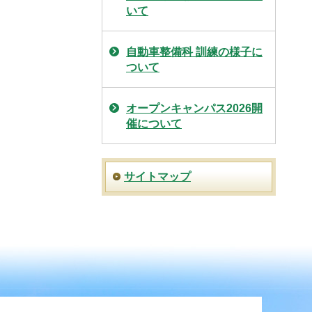
いて
自動車整備科 訓練の様子に
ついて
オープンキャンパス2026開
催について
サイトマップ